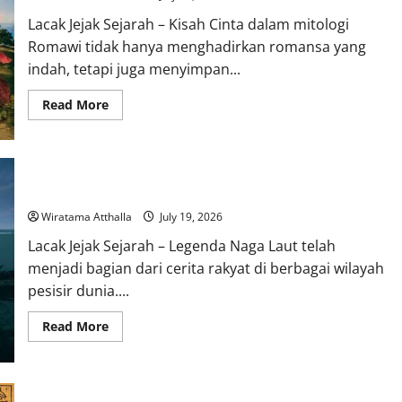
Mitologi
Indonesia
Lacak Jejak Sejarah – Kisah Cinta dalam mitologi
Romawi tidak hanya menghadirkan romansa yang
indah, tetapi juga menyimpan...
Read
Read More
more
about
Kisah
Cinta
dan
Pengorbanan
Kisah Satu Kaki dalam Legenda Naga Laut yang Melegenda
dalam
Mitologi
Romawi
Wiratama Atthalla
July 19, 2026
Lacak Jejak Sejarah – Legenda Naga Laut telah
menjadi bagian dari cerita rakyat di berbagai wilayah
pesisir dunia....
Read
Read More
more
about
Kisah
Satu
Kaki
dalam