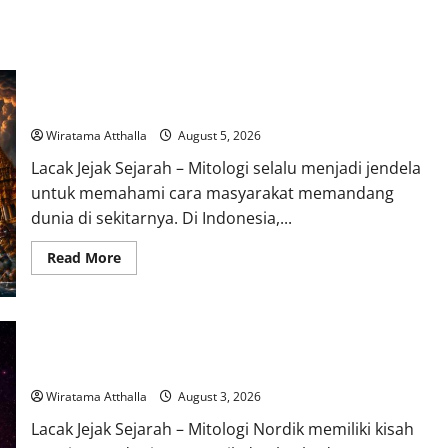
Mitologi Indonesia tentang Dewa Pemburu dan Alam Liar
Wiratama Atthalla
August 5, 2026
Lacak Jejak Sejarah – Mitologi selalu menjadi jendela
untuk memahami cara masyarakat memandang
dunia di sekitarnya. Di Indonesia,...
Read
Read More
more
about
Mitologi
Indonesia
tentang
Dewa
Mitologi Nordik Mengungkap Kisah Penciptaan Dunia dari Es
Pemburu
dan Api
dan
Alam
Liar
Wiratama Atthalla
August 3, 2026
Lacak Jejak Sejarah – Mitologi Nordik memiliki kisah