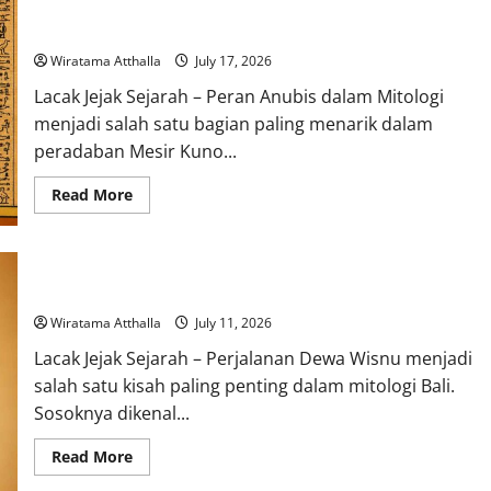
Peran Anubis dalam Mitologi Mesir Kuno sebagai Penjaga
Legenda
Alam Kematian
Naga
Laut
yang
Wiratama Atthalla
July 17, 2026
Melegenda
Lacak Jejak Sejarah – Peran Anubis dalam Mitologi
menjadi salah satu bagian paling menarik dalam
peradaban Mesir Kuno...
Read
Read More
more
about
Peran
Anubis
dalam
Mitologi
Perjalanan Dewa Wisnu dalam Mitologi Bali Penjaga Kehidupan
Mesir
Kuno
Wiratama Atthalla
July 11, 2026
sebagai
Penjaga
Lacak Jejak Sejarah – Perjalanan Dewa Wisnu menjadi
Alam
Kematian
salah satu kisah paling penting dalam mitologi Bali.
Sosoknya dikenal...
Read
Read More
more
about