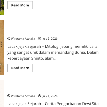
Read
Read More
more
about
Mitologi
Suku
Minangkabau:
Hikayat
Dewa-Dewa dalam Mitologi Jepang dan Hubungannya dengan
Perkawinan
Alam
dengan
Dewa
Wiratama Atthalla
July 5, 2026
Lacak Jejak Sejarah – Mitologi Jepang memiliki cara
yang sangat unik dalam memandang dunia. Dalam
kepercayaan Shinto, alam...
Read
Read More
more
about
Dewa-
Dewa
dalam
Mitologi
Cerita Pengorbanan dalam Mitologi Indonesia: Dewi Sita
Jepang
dan
Wiratama Atthalla
July 1, 2026
Hubungannya
dengan
Lacak Jejak Sejarah – Cerita Pengorbanan Dewi Sita
Alam