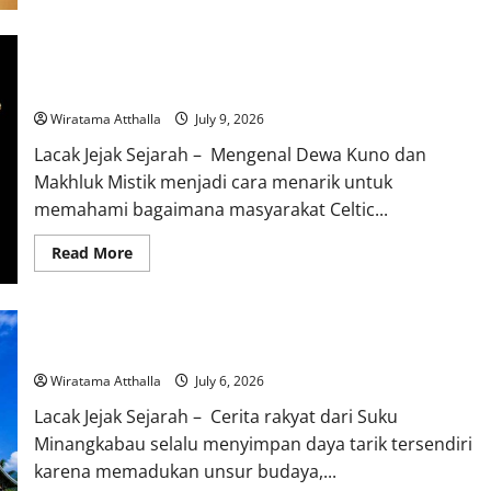
Perjalanan
Dewa
Wisnu
dalam
Mitologi Celtic yang Dipenuhi Dewa Kuno dan Makhluk Mistik
Mitologi
Legendaris
Bali
Penjaga
Kehidupan
Wiratama Atthalla
July 9, 2026
Lacak Jejak Sejarah – Mengenal Dewa Kuno dan
Makhluk Mistik menjadi cara menarik untuk
memahami bagaimana masyarakat Celtic...
Read
Read More
more
about
Mitologi
Celtic
yang
Dipenuhi
Mitologi Suku Minangkabau: Hikayat Perkawinan dengan Dewa
Dewa
Kuno
Wiratama Atthalla
July 6, 2026
dan
Makhluk
Lacak Jejak Sejarah – Cerita rakyat dari Suku
Mistik
Legendaris
Minangkabau selalu menyimpan daya tarik tersendiri
karena memadukan unsur budaya,...