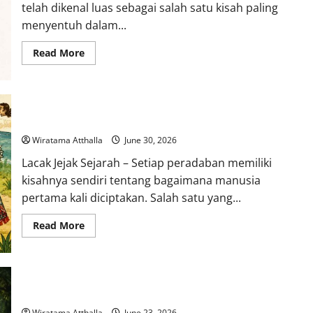
telah dikenal luas sebagai salah satu kisah paling
menyentuh dalam...
Read
Read More
more
about
Cerita
Pengorbanan
dalam
Mitologi
Cerita Asal Usul Manusia dalam Mitologi Suku Maya
Indonesia:
Dewi
Sita
Wiratama Atthalla
June 30, 2026
Lacak Jejak Sejarah – Setiap peradaban memiliki
kisahnya sendiri tentang bagaimana manusia
pertama kali diciptakan. Salah satu yang...
Read
Read More
more
about
Cerita
Asal
Usul
Manusia
Legenda Prabu Siliwangi dan Kerajaan Pajajaran
dalam
Mitologi
Suku
Wiratama Atthalla
June 23, 2026