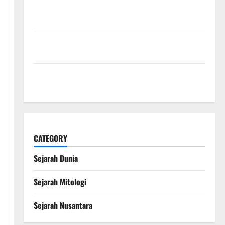
Sejarah Konstitusi Indonesia Mengungkap
Perjalanan Panjang Lahirnya UUD 1945
Kekaisaran Mongol dan Jejak Besarnya yang
Mengubah Sejarah Dunia
Kisah Satu Kaki dalam Legenda Naga Laut yang
Melegenda
CATEGORY
Sejarah Dunia
Sejarah Mitologi
Sejarah Nusantara