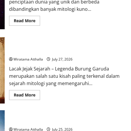
penciptaan dunia yang unik dan berbeda
dibandingkan banyak mitologi kuno...
Read
Read More
more
about
Mitologi
Nordik
Mengungkap
Legenda Burung Garuda dan Pengaruhnya pada Mitologi
Kisah
Penciptaan
Indonesia
Dunia
dari
Wiratama Atthalla
July 27, 2026
Es
dan
Lacak Jejak Sejarah – Legenda Burung Garuda
Api
merupakan salah satu kisah paling terkenal dalam
sejarah mitologi yang memengaruhi...
Read
Read More
more
about
Legenda
Burung
Garuda
dan
Kisah Cinta dan Pengorbanan dalam Mitologi Romawi
Pengaruhnya
pada
Wiratama Atthalla
July 25, 2026