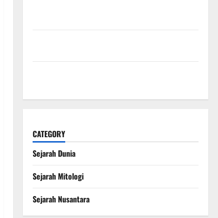
Kekaisaran Mongol dan Jejak Besarnya yang
Mengubah Sejarah Dunia
Kisah Satu Kaki dalam Legenda Naga Laut yang
Melegenda
Peran Anubis dalam Mitologi Mesir Kuno sebagai
Penjaga Alam Kematian
CATEGORY
Sejarah Dunia
Sejarah Mitologi
Sejarah Nusantara