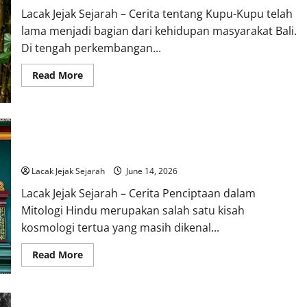
Lacak Jejak Sejarah – Cerita tentang Kupu-Kupu telah
lama menjadi bagian dari kehidupan masyarakat Bali.
Di tengah perkembangan...
Read
Read More
more
about
Cerita
tentang
Kupu-
Kupu
Cerita Penciptaan dalam Mitologi Hindu yang Masih Dipercaya
dalam
Banyak Orang
Kepercayaan
Masyarakat
Bali
Lacak Jejak Sejarah
June 14, 2026
Lacak Jejak Sejarah – Cerita Penciptaan dalam
Mitologi Hindu merupakan salah satu kisah
kosmologi tertua yang masih dikenal...
Read
Read More
more
about
Cerita
Penciptaan
dalam