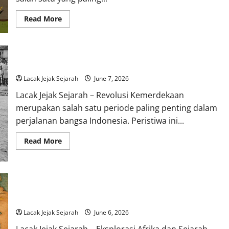
Read
Read More
more
about
Rahasia
Penciptaan
Dunia
dalam
Revolusi Kemerdekaan Indonesia dan Peran Pemuda
Mitologi
Inca,
Lacak Jejak Sejarah
June 7, 2026
Kisah
Dewa
Lacak Jejak Sejarah – Revolusi Kemerdekaan
Viracocha
yang
merupakan salah satu periode paling penting dalam
Menakjubkan
perjalanan bangsa Indonesia. Peristiwa ini...
Read
Read More
more
about
Revolusi
Kemerdekaan
Indonesia
dan
Eksplorasi Afrika dan Sejarah Kolonialnya Ketika Benua Kaya
Peran
Menjadi Rebutan Dunia
Pemuda
Lacak Jejak Sejarah
June 6, 2026
Lacak Jejak Sejarah – Eksplorasi Afrika dan Sejarah