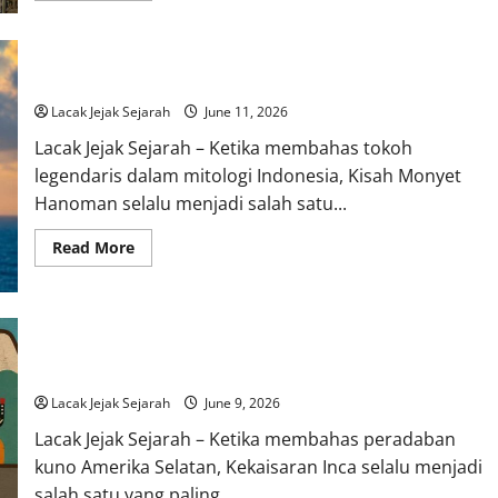
about
Sejarah
Yunani
Kuno
Mengungkap
Kisah Monyet dalam Mitologi Indonesia: Dewa Kera Hanoman
Awal
Mula
Lacak Jejak Sejarah
June 11, 2026
Lahirnya
Sistem
Lacak Jejak Sejarah – Ketika membahas tokoh
Demokrasi
legendaris dalam mitologi Indonesia, Kisah Monyet
Hanoman selalu menjadi salah satu...
Read
Read More
more
about
Kisah
Monyet
dalam
Mitologi
Rahasia Penciptaan Dunia dalam Mitologi Inca, Kisah Dewa
Indonesia:
Viracocha yang Menakjubkan
Dewa
Kera
Hanoman
Lacak Jejak Sejarah
June 9, 2026
Lacak Jejak Sejarah – Ketika membahas peradaban
kuno Amerika Selatan, Kekaisaran Inca selalu menjadi
salah satu yang paling...