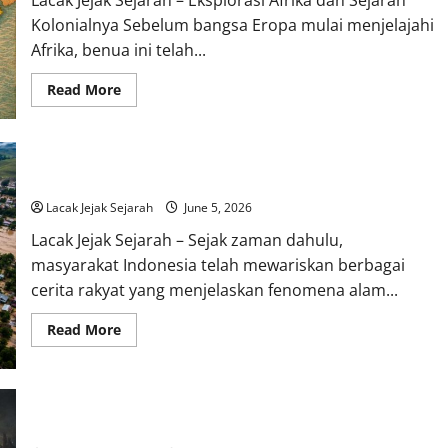
Kolonialnya Sebelum bangsa Eropa mulai menjelajahi
Afrika, benua ini telah...
Read
Read More
more
about
Eksplorasi
Afrika
dan
Sejarah
Asal Usul Banjir dalam Cerita Rakyat Indonesia
Kolonialnya
Ketika
Lacak Jejak Sejarah
June 5, 2026
Benua
Kaya
Lacak Jejak Sejarah – Sejak zaman dahulu,
Menjadi
Rebutan
masyarakat Indonesia telah mewariskan berbagai
Dunia
cerita rakyat yang menjelaskan fenomena alam...
Read
Read More
more
about
Asal
Usul
Banjir
dalam
Cerita tentang Thor dan Hammer-nya dalam Mitologi Norse
Cerita
Rakyat