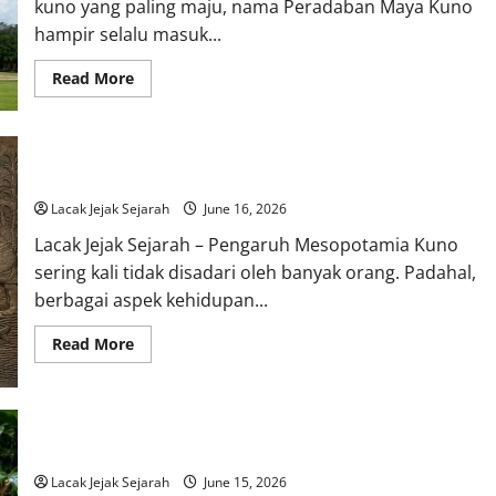
kuno yang paling maju, nama Peradaban Maya Kuno
hampir selalu masuk...
Read
Read More
more
about
Peradaban
Maya
Kuno
Menyimpan
Pengaruh Mesopotamia Kuno terhadap Peradaban Modern
Prestasi
Luar
Lacak Jejak Sejarah
June 16, 2026
Biasa
yang
Lacak Jejak Sejarah – Pengaruh Mesopotamia Kuno
Mengagumkan
Dunia
sering kali tidak disadari oleh banyak orang. Padahal,
berbagai aspek kehidupan...
Read
Read More
more
about
Pengaruh
Mesopotamia
Kuno
terhadap
Cerita tentang Kupu-Kupu dalam Kepercayaan Masyarakat Bali
Peradaban
Modern
Lacak Jejak Sejarah
June 15, 2026