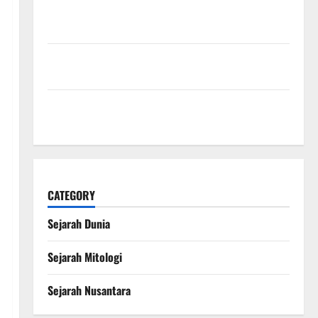
Sejarah Konstitusi Indonesia Mengungkap
Perjalanan Panjang Lahirnya UUD 1945
Kekaisaran Mongol dan Jejak Besarnya yang
Mengubah Sejarah Dunia
Kisah Satu Kaki dalam Legenda Naga Laut yang
Melegenda
CATEGORY
Sejarah Dunia
Sejarah Mitologi
Sejarah Nusantara