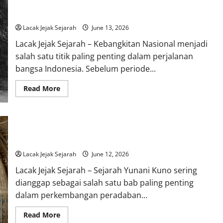
Kebangkitan Nasional Indonesia Menjadi Awal Lahirnya
Mitologi
Hindu
Semangat Persatuan
yang
Masih
Lacak Jejak Sejarah
June 13, 2026
Dipercaya
Banyak
Lacak Jejak Sejarah – Kebangkitan Nasional menjadi
Orang
salah satu titik paling penting dalam perjalanan
bangsa Indonesia. Sebelum periode...
Read
Read More
more
about
Kebangkitan
Nasional
Indonesia
Sejarah Yunani Kuno Mengungkap Awal Mula Lahirnya Sistem
Menjadi
Awal
Demokrasi
Lahirnya
Semangat
Lacak Jejak Sejarah
June 12, 2026
Persatuan
Lacak Jejak Sejarah – Sejarah Yunani Kuno sering
dianggap sebagai salah satu bab paling penting
dalam perkembangan peradaban...
Read
Read More
more