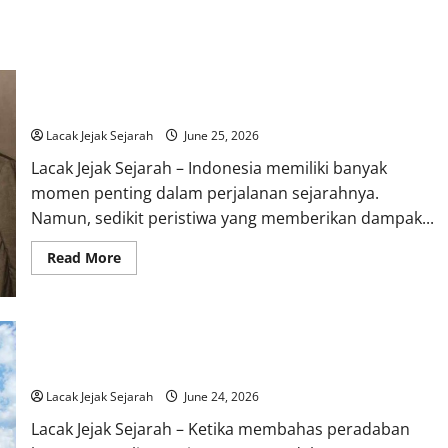
Peran Indonesia dalam Konferensi Asia-Afrika 1955
Lacak Jejak Sejarah
June 25, 2026
Lacak Jejak Sejarah – Indonesia memiliki banyak
momen penting dalam perjalanan sejarahnya.
Namun, sedikit peristiwa yang memberikan dampak...
Read
Read More
more
about
Peran
Indonesia
dalam
Konferensi
Peradaban Maya Kuno Menyimpan Prestasi Luar Biasa yang
Asia-
Mengagumkan Dunia
Afrika
1955
Lacak Jejak Sejarah
June 24, 2026
Lacak Jejak Sejarah – Ketika membahas peradaban