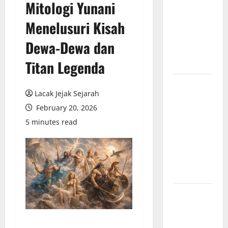
Mitologi Yunani
Partai
Menelusuri Kisah
Komunis
Indonesia
Dewa-Dewa dan
dan
Titan Legenda
Pengaruhnya
Revolusi
Lacak Jejak Sejarah
Industri di
February 20, 2026
Amerika:
Perubahan
5 minutes read
Besar yang
Membentuk
Negara
Modern
Mitologi
Indonesia
tentang