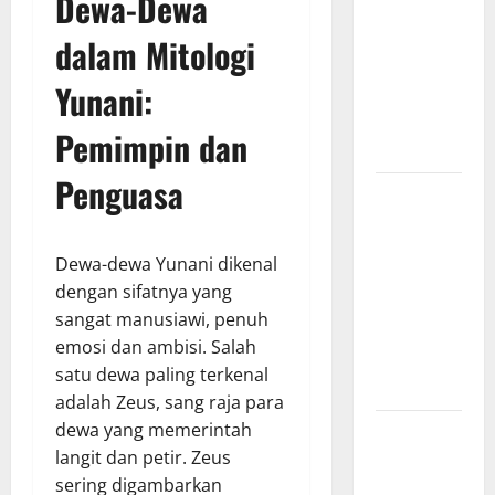
Dewa-Dewa
Kisah Cinta
dan
dalam Mitologi
Pengorbanan
Yunani:
dalam
Mitologi
Pemimpin dan
Romawi
Penguasa
Sejarah
Konstitusi
Indonesia
Dewa-dewa Yunani dikenal
Mengungkap
dengan sifatnya yang
Perjalanan
sangat manusiawi, penuh
Panjang
emosi dan ambisi. Salah
Lahirnya
satu dewa paling terkenal
UUD 1945
adalah Zeus, sang raja para
dewa yang memerintah
Kekaisaran
langit dan petir. Zeus
Mongol dan
sering digambarkan
Jejak