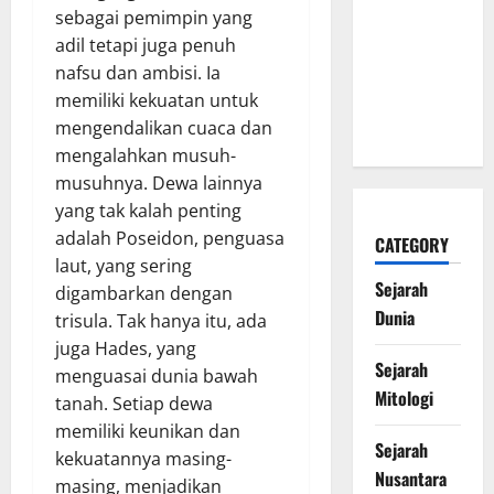
sebagai pemimpin yang
Besarnya
adil tetapi juga penuh
yang
nafsu dan ambisi. Ia
Mengubah
memiliki kekuatan untuk
Sejarah
mengendalikan cuaca dan
Dunia
mengalahkan musuh-
musuhnya. Dewa lainnya
yang tak kalah penting
adalah Poseidon, penguasa
CATEGORY
laut, yang sering
Sejarah
digambarkan dengan
Dunia
trisula. Tak hanya itu, ada
juga Hades, yang
Sejarah
menguasai dunia bawah
Mitologi
tanah. Setiap dewa
memiliki keunikan dan
Sejarah
kekuatannya masing-
Nusantara
masing, menjadikan