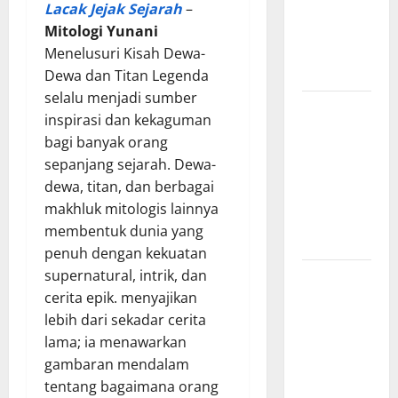
Dewa
Lacak Jejak Sejarah
–
Pemburu
Mitologi Yunani
dan Alam
Menelusuri Kisah Dewa-
Liar
Dewa dan Titan Legenda
selalu menjadi sumber
Mitologi
inspirasi dan kekaguman
Nordik
bagi banyak orang
Mengungkap
sepanjang sejarah. Dewa-
Kisah
dewa, titan, dan berbagai
Penciptaan
makhluk mitologis lainnya
Dunia dari
membentuk dunia yang
Es dan Api
penuh dengan kekuatan
supernatural, intrik, dan
Sejarah
cerita epik. menyajikan
Pembentukan
lebih dari sekadar cerita
Tentara
lama; ia menawarkan
Nasional
gambaran mendalam
Indonesia,
tentang bagaimana orang
Berawal