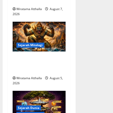
o
Modern
Wiratama Atthalla
August 7,
n
2026
Sejarah Mitologi
Mitologi Indonesia tentang
Dewa Pemburu dan Alam
Liar
Wiratama Atthalla
August 5,
2026
Sejarah Dunia