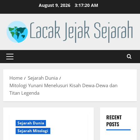
Skip
August 9, 2026
3:17:20 AM
to
content
Primary
Menu
Home
Sejarah Dunia
Mitologi Yunani Menelusuri Kisah Dewa-Dewa dan
Titan Legenda
RECENT
Sejarah Dunia
POSTS
Sejarah Mitologi
Sejarah