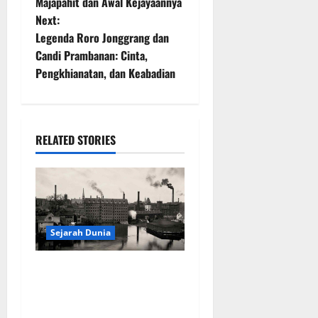
o
Majapahit dan Awal Kejayaannya
Next:
s
Legenda Roro Jonggrang dan
t
Candi Prambanan: Cinta,
Pengkhianatan, dan Keabadian
n
a
RELATED STORIES
v
i
g
a
Sejarah Dunia
t
Revolusi Industri di
Amerika: Perubahan Besar
i
yang Membentuk Negara