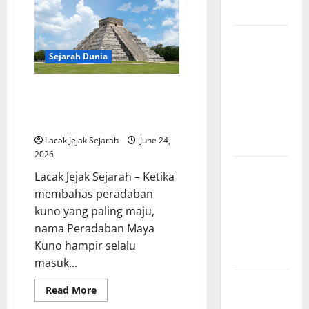
dalam
Modern
Konferensi
Asia-
Afrika
Legenda
1955
Burung
Sejarah Dunia
Garuda dan
Pengaruhnya
Peradaban Maya Kuno
Menyimpan Prestasi Luar Biasa
pada
yang Mengagumkan Dunia
Mitologi
Indonesia
Lacak Jejak Sejarah
June 24,
2026
Kisah Cinta
Lacak Jejak Sejarah – Ketika
dan
membahas peradaban
Pengorbanan
kuno yang paling maju,
dalam
nama Peradaban Maya
Mitologi
Kuno hampir selalu
Romawi
masuk...
Sejarah
Read
Read More
Konstitusi
more
about