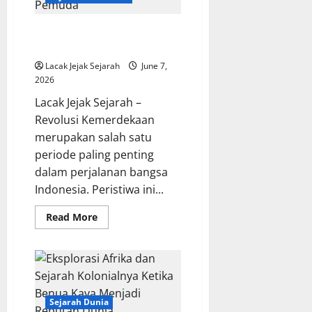
Inca,
Kisah
Dewa
Revolusi Kemerdekaan
Viracocha
yang
Indonesia dan Peran Pemuda
Menakjubkan
Lacak Jejak Sejarah
June 7,
2026
Lacak Jejak Sejarah –
Revolusi Kemerdekaan
merupakan salah satu
periode paling penting
dalam perjalanan bangsa
Indonesia. Peristiwa ini...
Read
Read More
more
about
Revolusi
Kemerdekaan
Indonesia
dan
Peran
Pemuda
Sejarah Dunia