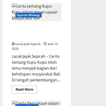
Pengaruh
Mesopotamia
Kuno
terhadap
Peradaban
Sejarah Mitologi
Modern
Cerita tentang Kupu-Kupu
dalam Kepercayaan Masyarakat
Bali
Lacak Jejak Sejarah
June 15,
2026
Lacak Jejak Sejarah – Cerita
tentang Kupu-Kupu telah
lama menjadi bagian dari
kehidupan masyarakat Bali.
Di tengah perkembangan...
Read
Read More
more
about
Cerita
tentang
Kupu-