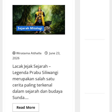
Indonesia
Peradaban
Maya
Mengungkap
Kuno
Menyimpan
Perjalanan
Prestasi
Luar
Panjang
Biasa
Lahirnya
yang
Sejarah Mitologi
Mengagumkan
UUD 1945
Dunia
Legenda Prabu Siliwangi dan
Kekaisaran
Kerajaan Pajajaran
Mongol dan
Wiratama Atthalla
June 23,
Jejak
2026
Besarnya
Lacak Jejak Sejarah –
yang
Legenda Prabu Siliwangi
Mengubah
merupakan salah satu
Sejarah
cerita paling terkenal
Dunia
dalam sejarah dan budaya
Sunda....
Kisah Satu
Kaki dalam
Read
Read More
Legenda
more