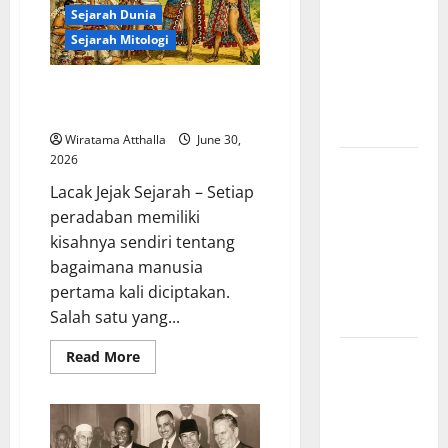
Amerika:
Sejarah Dunia
Perubahan
Sejarah Mitologi
Besar yang
Membentuk
Cerita Asal Usul Manusia dalam
Negara
Mitologi Suku Maya
Modern
Wiratama Atthalla
June 30,
2026
Mitologi
Indonesia
Lacak Jejak Sejarah – Setiap
tentang
peradaban memiliki
Dewa
kisahnya sendiri tentang
Pemburu
bagaimana manusia
dan Alam
pertama kali diciptakan.
Liar
Salah satu yang...
Mitologi
Read
Read More
more
Nordik
about
Cerita
Mengungkap
Asal
Usul
Kisah
Manusia