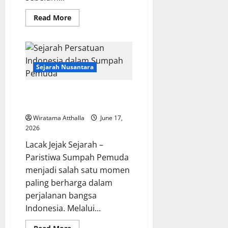
Read
Read More
more
about
Rahasia
Keabadian
dalam
Mitologi
Mesopotamia
Sejarah Nusantara
yang
Masih
Menginspirasi
Sejarah Persatuan Indonesia
Dunia
dalam Sumpah Pemuda
Wiratama Atthalla
June 17,
2026
Lacak Jejak Sejarah –
Paristiwa Sumpah Pemuda
menjadi salah satu momen
paling berharga dalam
perjalanan bangsa
Indonesia. Melalui...
Read