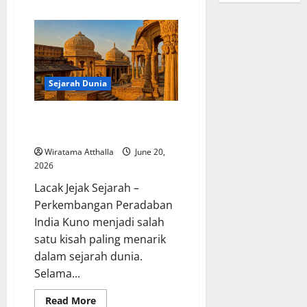
about
Sejarah
Pemikiran
Soekarno
dalam
Pembangunan
Indonesia
Sejarah Dunia
Perkembangan Peradaban India
Kuno dan Warisannya bagi Dunia
Wiratama Atthalla
June 20,
2026
Lacak Jejak Sejarah –
Perkembangan Peradaban
India Kuno menjadi salah
satu kisah paling menarik
dalam sejarah dunia.
Selama...
Read
Read More