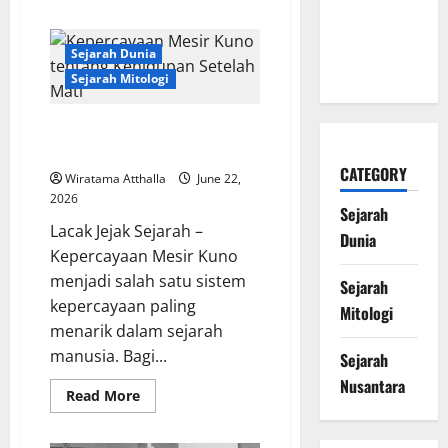
about
Naga Laut
Legenda
Prabu
yang
Siliwangi
Sejarah Dunia
dan
Melegenda
Kerajaan
Sejarah Mitologi
Pajajaran
Kepercayaan Mesir Kuno
tentang Kehidupan Setelah Mati
CATEGORY
Wiratama Atthalla
June 22,
2026
Sejarah
Lacak Jejak Sejarah –
Dunia
Kepercayaan Mesir Kuno
menjadi salah satu sistem
Sejarah
kepercayaan paling
Mitologi
menarik dalam sejarah
manusia. Bagi...
Sejarah
Nusantara
Read
Read More
more
about
Kepercayaan