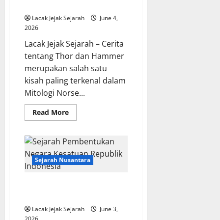
Norse
Lacak Jejak Sejarah
June 4,
2026
Lacak Jejak Sejarah – Cerita
tentang Thor dan Hammer
merupakan salah satu
kisah paling terkenal dalam
Mitologi Norse...
Read
Read More
more
about
Cerita
tentang
Thor
dan
Hammer-
Sejarah Nusantara
nya
dalam
Mitologi
Sejarah Pembentukan Negara
Norse
Kesatuan Republik Indonesia
Lacak Jejak Sejarah
June 3,
2026