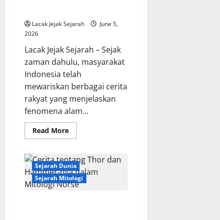
Benua
Kaya
Rakyat Indonesia
Menjadi
Rebutan
Lacak Jejak Sejarah
June 5,
Dunia
2026
Lacak Jejak Sejarah – Sejak
zaman dahulu, masyarakat
Indonesia telah
mewariskan berbagai cerita
rakyat yang menjelaskan
fenomena alam...
Read
Read More
more
about
Asal
Usul
Banjir
Sejarah Dunia
dalam
Cerita
Sejarah Mitologi
Rakyat
Indonesia
Cerita tentang Thor dan
Hammer-nya dalam Mitologi