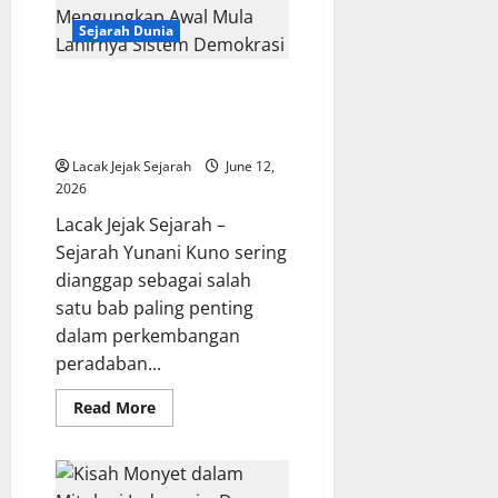
Menjadi
Awal
Sejarah Dunia
Lahirnya
Semangat
Persatuan
Sejarah Yunani Kuno
Mengungkap Awal Mula Lahirnya
Sistem Demokrasi
Lacak Jejak Sejarah
June 12,
2026
Lacak Jejak Sejarah –
Sejarah Yunani Kuno sering
dianggap sebagai salah
satu bab paling penting
dalam perkembangan
peradaban...
Read
Read More
more
about
Sejarah
Yunani
Kuno