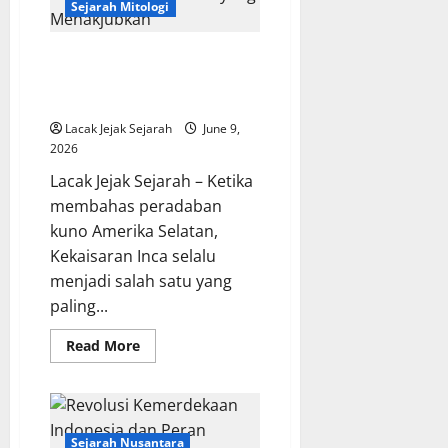
Sejarah Mitologi
Kera
Hanoman
Rahasia Penciptaan Dunia dalam
Mitologi Inca, Kisah Dewa
Viracocha yang Menakjubkan
Lacak Jejak Sejarah
June 9,
2026
Lacak Jejak Sejarah – Ketika
membahas peradaban
kuno Amerika Selatan,
Kekaisaran Inca selalu
menjadi salah satu yang
paling...
Read
Read More
more
about
Rahasia
Penciptaan
Dunia
dalam
Mitologi
Sejarah Nusantara