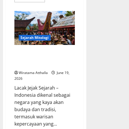
more
about
Perkembangan
Peradaban
India
Kuno
dan
Warisannya
bagi
Dunia
Sejarah Mitologi
Dewa-Dewa dalam Mitologi
Toraja: Kepercayaan Kuno yang
Masih Dikenang
Wiratama Atthalla
June 19,
2026
Lacak Jejak Sejarah –
Indonesia dikenal sebagai
negara yang kaya akan
budaya dan tradisi,
termasuk warisan
kepercayaan yang...