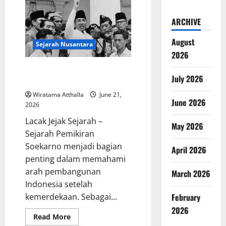
Mesir
Kuno
tentang
ARCHIVE
Kehidupan
Setelah
Mati
August
Sejarah Nusantara
2026
Sejarah Pemikiran Soekarno
July 2026
dalam Pembangunan Indonesia
Wiratama Atthalla
June 21,
June 2026
2026
Lacak Jejak Sejarah –
May 2026
Sejarah Pemikiran
Soekarno menjadi bagian
April 2026
penting dalam memahami
arah pembangunan
March 2026
Indonesia setelah
February
kemerdekaan. Sebagai...
2026
Read
Read More
more