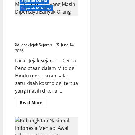
Sejarah Dunia
Kupu
dalam
Sejarah Mitologi
Kepercayaan
Masyarakat
Bali
Cerita Penciptaan dalam
Mitologi Hindu yang Masih
Dipercaya Banyak Orang
Lacak Jejak Sejarah
June 14,
2026
Lacak Jejak Sejarah – Cerita
Penciptaan dalam Mitologi
Hindu merupakan salah
satu kisah kosmologi tertua
yang masih dikenal...
Read
Read More
more
about
Cerita
Penciptaan
dalam
Mitologi
Hindu