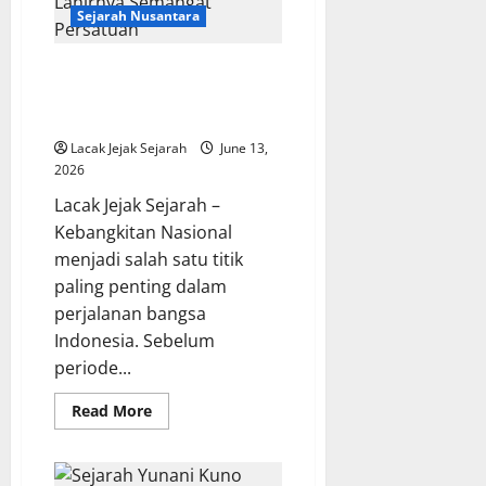
yang
Sejarah Nusantara
Masih
Dipercaya
Banyak
Orang
Kebangkitan Nasional Indonesia
Menjadi Awal Lahirnya
Semangat Persatuan
Lacak Jejak Sejarah
June 13,
2026
Lacak Jejak Sejarah –
Kebangkitan Nasional
menjadi salah satu titik
paling penting dalam
perjalanan bangsa
Indonesia. Sebelum
periode...
Read
Read More
more
about
Kebangkitan
Nasional
Indonesia