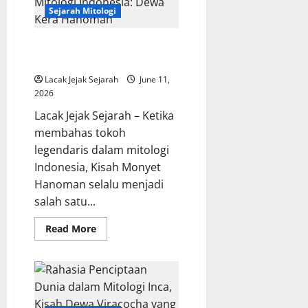
Mengungkap
Awal
Sejarah Mitologi
Mula
Lahirnya
Sistem
Kisah Monyet dalam Mitologi
Demokrasi
Indonesia: Dewa Kera Hanoman
Lacak Jejak Sejarah
June 11,
2026
Lacak Jejak Sejarah – Ketika
membahas tokoh
legendaris dalam mitologi
Indonesia, Kisah Monyet
Hanoman selalu menjadi
salah satu...
Read
Read More
more
about
Kisah
Monyet
dalam
Mitologi
Indonesia:
Dewa