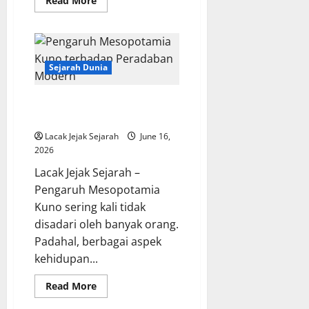
Read More
more
about
Sejarah
Persatuan
Indonesia
dalam
Sumpah
Sejarah Dunia
Pemuda
Pengaruh Mesopotamia Kuno
terhadap Peradaban Modern
Lacak Jejak Sejarah
June 16,
2026
Lacak Jejak Sejarah –
Pengaruh Mesopotamia
Kuno sering kali tidak
disadari oleh banyak orang.
Padahal, berbagai aspek
kehidupan...
Read
Read More
more
about