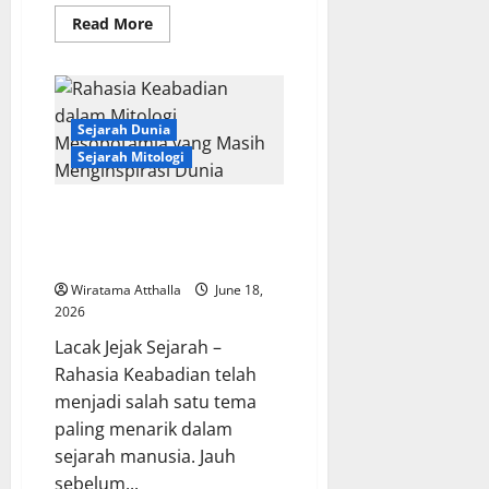
Read
Read More
more
about
Dewa-
Dewa
dalam
Mitologi
Toraja:
Sejarah Dunia
Kepercayaan
Sejarah Mitologi
Kuno
yang
Masih
Dikenang
Rahasia Keabadian dalam
Mitologi Mesopotamia yang
Masih Menginspirasi Dunia
Wiratama Atthalla
June 18,
2026
Lacak Jejak Sejarah –
Rahasia Keabadian telah
menjadi salah satu tema
paling menarik dalam
sejarah manusia. Jauh
sebelum...