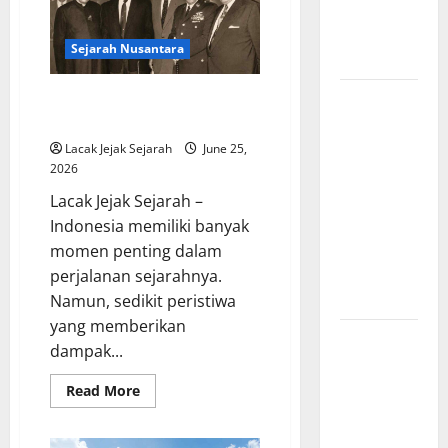
dalam
Penciptaan
Mitologi
Dunia dari
Suku
Maya
Sejarah Nusantara
Es dan Api
Sejarah
Peran Indonesia dalam
Konferensi Asia-Afrika 1955
Pembentukan
Tentara
Lacak Jejak Sejarah
June 25,
2026
Nasional
Indonesia,
Lacak Jejak Sejarah –
Berawal
Indonesia memiliki banyak
dari BKR
momen penting dalam
hingga
perjalanan sejarahnya.
Menjadi TNI
Namun, sedikit peristiwa
yang memberikan
Zaman
dampak...
Pencerahan
dan
Read
Read More
more
Lahirnya
about
Peran
Filsafat
Indonesia