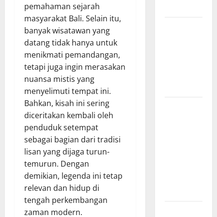
pemahaman sejarah
Indonesia
masyarakat Bali. Selain itu,
Kisah Cinta
banyak wisatawan yang
dan
datang tidak hanya untuk
Pengorbanan
menikmati pemandangan,
dalam
tetapi juga ingin merasakan
Mitologi
nuansa mistis yang
Romawi
menyelimuti tempat ini.
Bahkan, kisah ini sering
Sejarah
diceritakan kembali oleh
Konstitusi
penduduk setempat
Indonesia
sebagai bagian dari tradisi
Mengungkap
lisan yang dijaga turun-
Perjalanan
temurun. Dengan
Panjang
demikian, legenda ini tetap
Lahirnya
relevan dan hidup di
UUD 1945
tengah perkembangan
Kekaisaran
zaman modern.