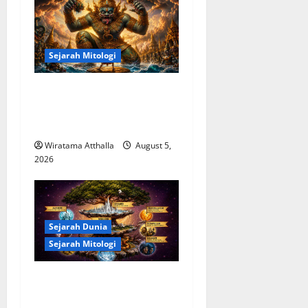
i
g
a
Sejarah Mitologi
t
Mitologi Indonesia tentang
Dewa Pemburu dan Alam
i
Liar
o
Wiratama Atthalla
August 5,
2026
n
Sejarah Dunia
Sejarah Mitologi
Mitologi Nordik
Mengungkap Kisah