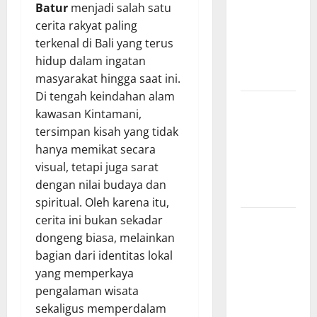
Indonesia,
Batur
menjadi salah satu
Berawal
cerita rakyat paling
dari BKR
terkenal di Bali yang terus
hingga
hidup dalam ingatan
Menjadi TNI
masyarakat hingga saat ini.
Di tengah keindahan alam
Zaman
kawasan Kintamani,
Pencerahan
tersimpan kisah yang tidak
dan
hanya memikat secara
Lahirnya
visual, tetapi juga sarat
Filsafat
dengan nilai budaya dan
Modern
spiritual. Oleh karena itu,
cerita ini bukan sekadar
Legenda
dongeng biasa, melainkan
Burung
bagian dari identitas lokal
Garuda dan
yang memperkaya
Pengaruhnya
pengalaman wisata
pada
sekaligus memperdalam
Mitologi