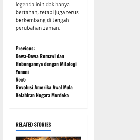
legenda ini tidak hanya
bertahan, tetapi juga terus
berkembang di tengah
perubahan zaman.
P
Previous:
Dewa-Dewa Romawi dan
o
Hubungannya dengan Mitologi
Yunani
s
Next:
t
Revolusi Amerika Awal Mula
Kelahiran Negara Merdeka
n
a
RELATED STORIES
v