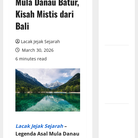
Mula Danau Batur,
Indonesia
tentang
Kisah Mistis dari
Dewa
Bali
Pemburu
dan Alam
Liar
Lacak Jejak Sejarah
March 30, 2026
Mitologi
Nordik
6 minutes read
Mengungkap
Kisah
Penciptaan
Dunia dari
Es dan Api
Sejarah
Pembentukan
Tentara
Lacak Jejak Sejarah
–
Nasional
Legenda Asal Mula Danau