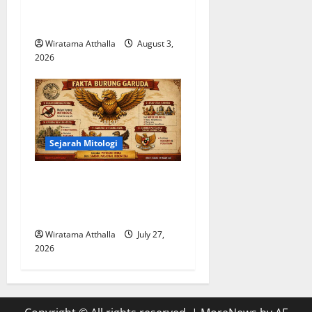
Penciptaan Dunia dari Es
dan Api
Wiratama Atthalla
August 3,
2026
Sejarah Mitologi
Legenda Burung Garuda dan
Pengaruhnya pada Mitologi
Indonesia
Wiratama Atthalla
July 27,
2026