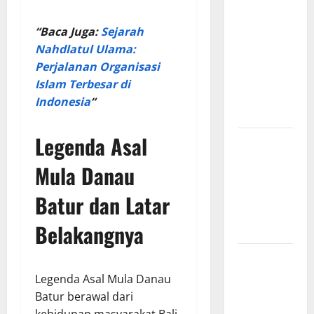
Mongol dan
Jejak
“Baca Juga:
Sejarah
Besarnya
Nahdlatul Ulama:
yang
Perjalanan Organisasi
Mengubah
Islam Terbesar di
Sejarah
Indonesia
“
Dunia
Legenda Asal
Kisah Satu
Kaki dalam
Mula Danau
Legenda
Naga Laut
Batur dan Latar
yang
Belakangnya
Melegenda
Peran
Anubis
Legenda Asal Mula Danau
dalam
Batur berawal dari
Mitologi
kehidupan masyarakat Bali