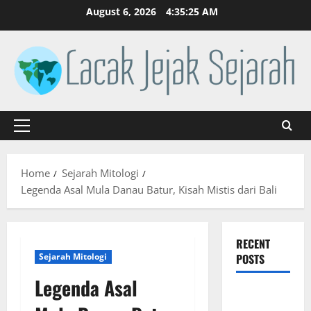
Skip
August 6, 2026
4:35:26 AM
to
content
Primary
Menu
Home
Sejarah Mitologi
Legenda Asal Mula Danau Batur, Kisah Mistis dari Bali
RECENT
Sejarah Mitologi
POSTS
Legenda Asal
Mitologi