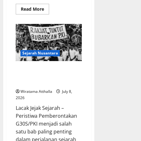
Read
Read More
more
about
Mitologi
Celtic
yang
Dipenuhi
Dewa
Kuno
dan
Makhluk
Sejarah Nusantara
Mistik
Legendaris
Sejarah Pemberontakan
G30S/PKI dan Dampaknya bagi
Indonesia
Wiratama Atthalla
July 8,
2026
Lacak Jejak Sejarah –
Peristiwa Pemberontakan
G30S/PKI menjadi salah
satu bab paling penting
dalam perjalanan sejarah