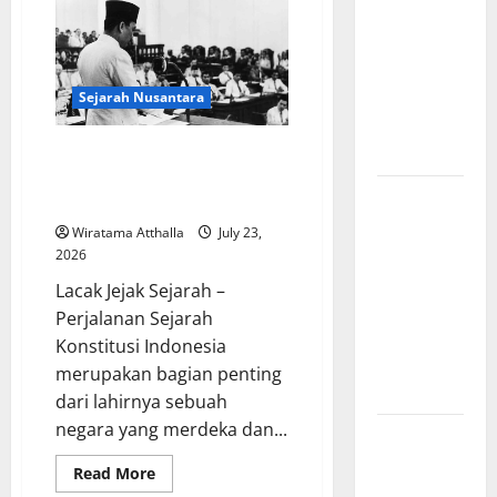
Cinta
Indonesia
dan
Pengorbanan
Mengungkap
dalam
Mitologi
Perjalanan
Romawi
Panjang
Sejarah Nusantara
Lahirnya
UUD 1945
Sejarah Konstitusi Indonesia
Mengungkap Perjalanan Panjang
Kekaisaran
Lahirnya UUD 1945
Mongol dan
Wiratama Atthalla
July 23,
Jejak
2026
Besarnya
Lacak Jejak Sejarah –
yang
Perjalanan Sejarah
Mengubah
Konstitusi Indonesia
Sejarah
merupakan bagian penting
Dunia
dari lahirnya sebuah
negara yang merdeka dan...
Kisah Satu
Kaki dalam
Read
Read More
more
Legenda