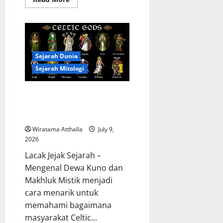
more
about
Perjalanan
Dewa
Wisnu
dalam
Mitologi
Bali
Sejarah Dunia
Penjaga
Kehidupan
Sejarah Mitologi
Mitologi Celtic yang Dipenuhi
Dewa Kuno dan Makhluk Mistik
Legendaris
Wiratama Atthalla
July 9,
2026
Lacak Jejak Sejarah –
Mengenal Dewa Kuno dan
Makhluk Mistik menjadi
cara menarik untuk
memahami bagaimana
masyarakat Celtic...