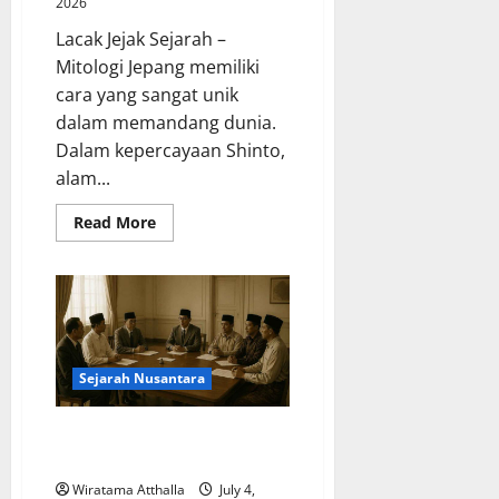
2026
Lacak Jejak Sejarah –
Mitologi Jepang memiliki
cara yang sangat unik
dalam memandang dunia.
Dalam kepercayaan Shinto,
alam...
Read
Read More
more
about
Dewa-
Dewa
dalam
Mitologi
Jepang
dan
Hubungannya
dengan
Sejarah Nusantara
Alam
Sejarah Pembentukan Pancasila
sebagai Dasar Negara
Wiratama Atthalla
July 4,