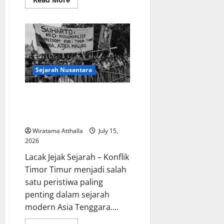
more
about
Peran
Anubis
dalam
Mitologi
Mesir
Kuno
sebagai
Penjaga
Sejarah Nusantara
Alam
Kematian
Sejarah Konflik Timor Timur dan
Referendum 1999 Titik Balik
Asia Tenggara
Wiratama Atthalla
July 15,
2026
Lacak Jejak Sejarah – Konflik
Timor Timur menjadi salah
satu peristiwa paling
penting dalam sejarah
modern Asia Tenggara....