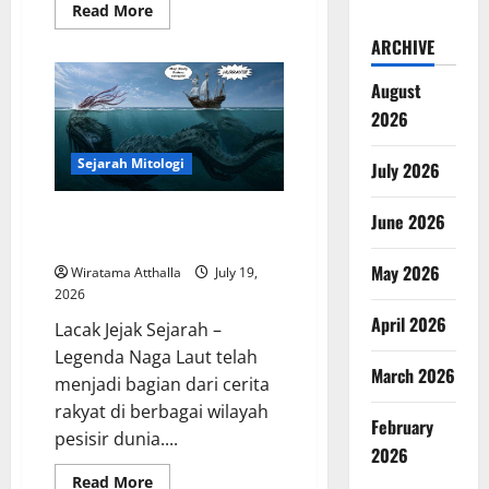
Read
Read More
more
about
ARCHIVE
Kekaisaran
Mongol
dan
August
Jejak
2026
Besarnya
yang
Mengubah
Sejarah
Sejarah Mitologi
July 2026
Dunia
Kisah Satu Kaki dalam Legenda
June 2026
Naga Laut yang Melegenda
May 2026
Wiratama Atthalla
July 19,
2026
April 2026
Lacak Jejak Sejarah –
Legenda Naga Laut telah
March 2026
menjadi bagian dari cerita
rakyat di berbagai wilayah
February
pesisir dunia....
2026
Read
Read More