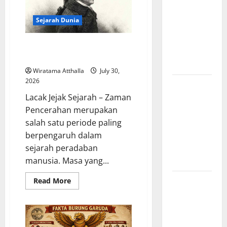
Amerika:
Perubahan
Sejarah Dunia
Besar yang
Membentuk
Zaman Pencerahan dan Lahirnya
Negara
Filsafat Modern
Modern
Wiratama Atthalla
July 30,
2026
Mitologi
Indonesia
Lacak Jejak Sejarah – Zaman
tentang
Pencerahan merupakan
Dewa
salah satu periode paling
Pemburu
berpengaruh dalam
dan Alam
sejarah peradaban
Liar
manusia. Masa yang...
Mitologi
Read
Read More
more
Nordik
about
Zaman
Mengungkap
Pencerahan
dan
Kisah
Lahirnya