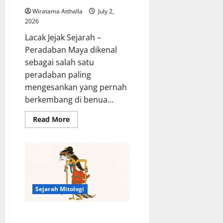
Wiratama Atthalla
July 2,
2026
Lacak Jejak Sejarah –
Peradaban Maya dikenal
sebagai salah satu
peradaban paling
mengesankan yang pernah
berkembang di benua...
Read
Read More
more
about
Peradaban
Maya
Menyimpan
Pencapaian
Luar
Biasa
yang
Mengubah
Sejarah Mitologi
Sejarah
Dunia
Cerita Pengorbanan dalam