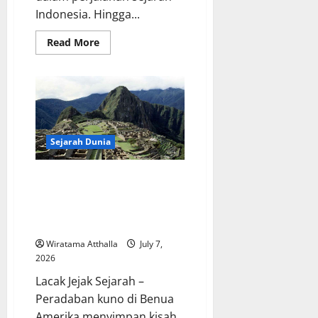
Indonesia. Hingga...
Read
Read More
more
about
Sejarah
Pemberontakan
G30S/PKI
dan
Dampaknya
bagi
Indonesia
Sejarah Dunia
Kekaisaran Aztec dan Inca
Menjadi Bukti Kejayaan
Peradaban Kuno di Benua
Amerika
Wiratama Atthalla
July 7,
2026
Lacak Jejak Sejarah –
Peradaban kuno di Benua
Amerika menyimpan kisah