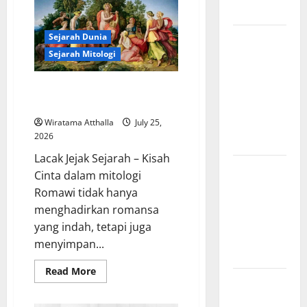
Garuda
Modern
dan
Pengaruhnya
pada
Legenda
Sejarah Dunia
Mitologi
Indonesia
Burung
Sejarah Mitologi
Garuda dan
Kisah Cinta dan Pengorbanan
Pengaruhnya
dalam Mitologi Romawi
pada
Mitologi
Wiratama Atthalla
July 25,
2026
Indonesia
Lacak Jejak Sejarah – Kisah
Kisah Cinta
Cinta dalam mitologi
dan
Romawi tidak hanya
Pengorbanan
menghadirkan romansa
dalam
yang indah, tetapi juga
Mitologi
menyimpan...
Romawi
Read
Read More
Sejarah
more
about
Konstitusi
Kisah