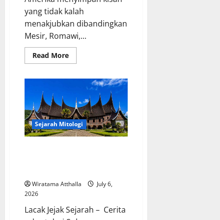
yang tidak kalah
menakjubkan dibandingkan
Mesir, Romawi,...
Read
Read More
more
about
Kekaisaran
Aztec
dan
Inca
Menjadi
Bukti
Kejayaan
Peradaban
Sejarah Mitologi
Kuno
di
Benua
Mitologi Suku Minangkabau:
Amerika
Hikayat Perkawinan dengan
Dewa
Wiratama Atthalla
July 6,
2026
Lacak Jejak Sejarah – Cerita