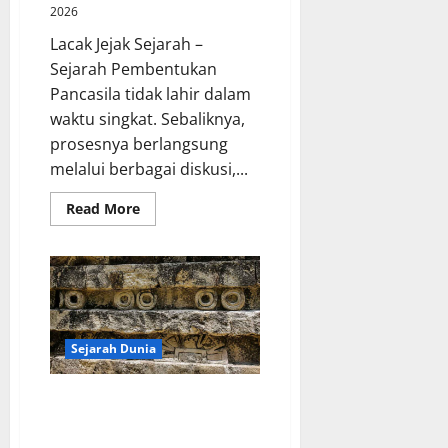
2026
Lacak Jejak Sejarah –
Sejarah Pembentukan
Pancasila tidak lahir dalam
waktu singkat. Sebaliknya,
prosesnya berlangsung
melalui berbagai diskusi,...
Read
Read More
more
about
Sejarah
Pembentukan
Pancasila
sebagai
Dasar
Negara
Sejarah Dunia
Peradaban Maya Menyimpan
Pencapaian Luar Biasa yang
Mengubah Sejarah Dunia