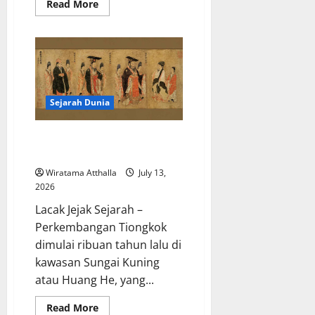
Read
Read More
more
about
Sejarah
Konflik
Timor
Timur
dan
Referendum
1999
Titik
Sejarah Dunia
Balik
Asia
Tenggara
Perkembangan Tiongkok Kuno
dan Dinasti-dinastinya
Wiratama Atthalla
July 13,
2026
Lacak Jejak Sejarah –
Perkembangan Tiongkok
dimulai ribuan tahun lalu di
kawasan Sungai Kuning
atau Huang He, yang...
Read
Read More