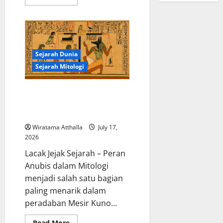
more
about
Kisah
Satu
Kaki
dalam
Legenda
Naga
Sejarah Dunia
Laut
yang
Sejarah Mitologi
Melegenda
Peran Anubis dalam Mitologi
Mesir Kuno sebagai Penjaga
Alam Kematian
Wiratama Atthalla
July 17,
2026
Lacak Jejak Sejarah – Peran
Anubis dalam Mitologi
menjadi salah satu bagian
paling menarik dalam
peradaban Mesir Kuno...
Read
Read More