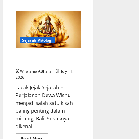
more
about
Perkembangan
Tiongkok
Kuno
dan
Dinasti-
dinastinya
Sejarah Mitologi
Perjalanan Dewa Wisnu dalam
Mitologi Bali Penjaga Kehidupan
Wiratama Atthalla
July 11,
2026
Lacak Jejak Sejarah –
Perjalanan Dewa Wisnu
menjadi salah satu kisah
paling penting dalam
mitologi Bali. Sosoknya
dikenal...
Read
Read More