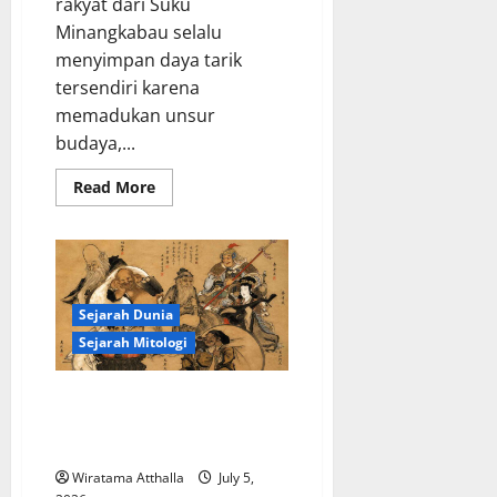
rakyat dari Suku
Minangkabau selalu
menyimpan daya tarik
tersendiri karena
memadukan unsur
budaya,...
Read
Read More
more
about
Mitologi
Suku
Minangkabau:
Hikayat
Perkawinan
dengan
Sejarah Dunia
Dewa
Sejarah Mitologi
Dewa-Dewa dalam Mitologi
Jepang dan Hubungannya
dengan Alam
Wiratama Atthalla
July 5,