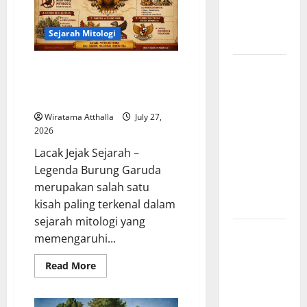
Filsafat
Penciptaan
Modern
Dunia dari
Sejarah Mitologi
Es dan Api
Sejarah
Legenda Burung Garuda dan
Pengaruhnya pada Mitologi
Pembentukan
Indonesia
Tentara
Wiratama Atthalla
July 27,
Nasional
2026
Indonesia,
Lacak Jejak Sejarah –
Berawal
Legenda Burung Garuda
dari BKR
merupakan salah satu
hingga
kisah paling terkenal dalam
Menjadi TNI
sejarah mitologi yang
Zaman
memengaruhi...
Pencerahan
Read
dan
Read More
more
Lahirnya
about
Legenda
Filsafat
Burung