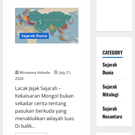
about
Naga Laut
Sejarah
Konstitusi
yang
Indonesia
Mengungkap
Melegenda
Perjalanan
Panjang
Lahirnya
UUD
Sejarah Dunia
1945
Kekaisaran Mongol dan Jejak
CATEGORY
Besarnya yang Mengubah
Sejarah
Sejarah Dunia
Dunia
Wiratama Atthalla
July 21,
2026
Sejarah
Lacak Jejak Sejarah –
Mitologi
Kekaisaran Mongol bukan
sekadar cerita tentang
Sejarah
pasukan berkuda yang
Nusantara
menaklukkan wilayah luas.
Di balik...