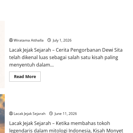
Cerita Pengorbanan dalam Mitologi Indonesia: Dewi Sita
Wiratama Atthalla
July 1, 2026
Lacak Jejak Sejarah – Cerita Pengorbanan Dewi Sita
telah dikenal luas sebagai salah satu kisah paling
menyentuh dalam...
Read
Read More
more
about
Cerita
Pengorbanan
dalam
Mitologi
Kisah Monyet dalam Mitologi Indonesia: Dewa Kera Hanoman
Indonesia:
Dewi
Sita
Lacak Jejak Sejarah
June 11, 2026
Lacak Jejak Sejarah – Ketika membahas tokoh
legendaris dalam mitologi Indonesia, Kisah Monyet