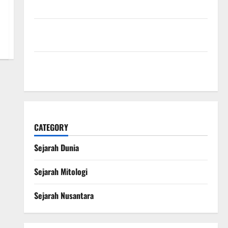
Romawi
Sejarah Konstitusi Indonesia Mengungkap
Perjalanan Panjang Lahirnya UUD 1945
Kekaisaran Mongol dan Jejak Besarnya yang
Mengubah Sejarah Dunia
CATEGORY
Sejarah Dunia
Sejarah Mitologi
Sejarah Nusantara