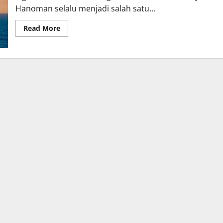
Hanoman selalu menjadi salah satu...
Read
Read More
more
about
Kisah
Monyet
dalam
Mitologi
Indonesia:
Dewa
Kera
Hanoman