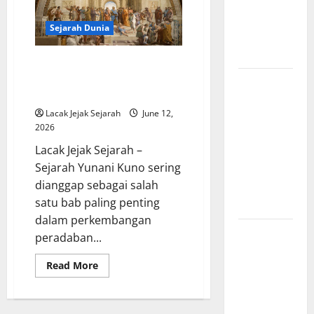
Komunis
Indonesia
Sejarah Dunia
dan
Pengaruhnya
Sejarah Yunani Kuno
Mengungkap Awal Mula Lahirnya
Revolusi
Sistem Demokrasi
Industri di
Lacak Jejak Sejarah
June 12,
Amerika:
2026
Perubahan
Lacak Jejak Sejarah –
Besar yang
Sejarah Yunani Kuno sering
Membentuk
dianggap sebagai salah
Negara
satu bab paling penting
Modern
dalam perkembangan
Mitologi
peradaban...
Indonesia
Read
Read More
tentang
more
Dewa
about
Sejarah
Pemburu
Yunani
Kuno