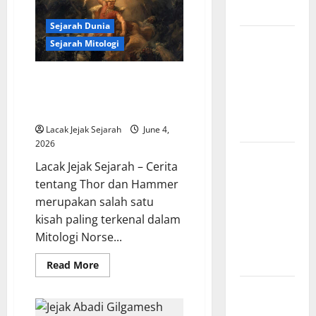
Mitologi
Menjadi TNI
Mesopotamia
yang
Sejarah Dunia
Masih
Zaman
Menginspirasi
Sejarah Mitologi
Dunia
Pencerahan
dan
Cerita tentang Thor dan
Lahirnya
Hammer-nya dalam Mitologi
Filsafat
Norse
Modern
Lacak Jejak Sejarah
June 4,
2026
Legenda
Lacak Jejak Sejarah – Cerita
Burung
tentang Thor dan Hammer
Garuda dan
merupakan salah satu
Pengaruhnya
kisah paling terkenal dalam
pada
Mitologi Norse...
Mitologi
Indonesia
Read
Read More
more
about
Kisah Cinta
Cerita
tentang
dan
Thor