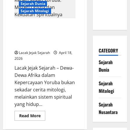
Raja
Sejarah Dunia
Mengubah
Sumeria
Sejarah Mitologi
yang
Sejarah
Menantang
Dunia
Kematian
Dewa-Dewa Afrika dalam
Kepercayaan Yoruba: Misteri
Orisha dan Kekuatan
Spiritualnya
CATEGORY
Lacak Jejak Sejarah
April 18,
2026
Sejarah
Lacak Jejak Sejarah – Dewa-
Dunia
Dewa Afrika dalam
Kepercayaan Yoruba bukan
Sejarah
sekadar cerita mitologi,
Mitologi
melainkan sistem spiritual
yang hidup...
Sejarah
Nusantara
Read
Read More
more
about
Dewa-