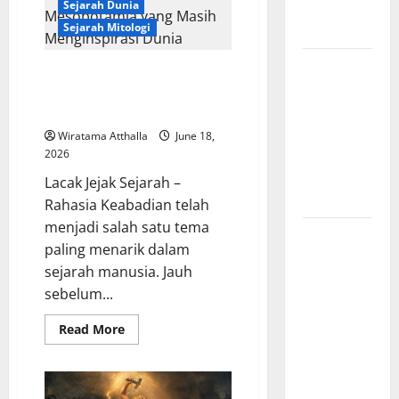
dalam
Sejarah Dunia
dan Alam
Mitologi
Sejarah Mitologi
Liar
Suku
Maya
Mitologi
Rahasia Keabadian dalam
Nordik
Mitologi Mesopotamia yang
Mengungkap
Masih Menginspirasi Dunia
Kisah
Wiratama Atthalla
June 18,
Penciptaan
2026
Dunia dari
Lacak Jejak Sejarah –
Es dan Api
Rahasia Keabadian telah
menjadi salah satu tema
Sejarah
paling menarik dalam
Pembentukan
sejarah manusia. Jauh
Tentara
sebelum...
Nasional
Indonesia,
Read
Read More
more
Berawal
about
Rahasia
dari BKR
Keabadian
hingga
dalam