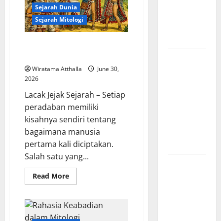
Komunis
Sejarah Dunia
Indonesia
Sejarah Mitologi
dan
Pengaruhnya
Cerita Asal Usul Manusia dalam
Mitologi Suku Maya
Revolusi
Industri di
Wiratama Atthalla
June 30,
2026
Amerika:
Perubahan
Lacak Jejak Sejarah – Setiap
Besar yang
peradaban memiliki
Membentuk
kisahnya sendiri tentang
Negara
bagaimana manusia
Modern
pertama kali diciptakan.
Salah satu yang...
Mitologi
Indonesia
Read
Read More
more
tentang
about
Cerita
Dewa
Asal
Usul
Pemburu
Manusia