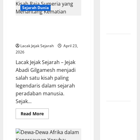
dan
Pengorbanan
Hammer-
Sejarah Dunia
dalam
nya
dalam
Mitologi
Mitologi
Jejak Abadi Gilgamesh Kisah
Norse
Romawi
Raja Sumeria yang Menantang
Kematian
Sejarah
Lacak Jejak Sejarah
April 23,
Konstitusi
2026
Indonesia
Lacak Jejak Sejarah – Jejak
Mengungkap
Abadi Gilgamesh menjadi
Perjalanan
salah satu kisah paling
Panjang
legendaris dalam sejarah
Lahirnya
peradaban manusia.
UUD 1945
Sejak...
Kekaisaran
Read
Read More
Mongol dan
more
about
Jejak
Jejak
Besarnya
Abadi
Gilgamesh
yang
Kisah