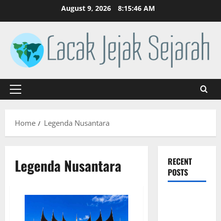
Skip
August 9, 2026
8:15:47 AM
to
content
Primary
Menu
Home
Legenda Nusantara
Legenda Nusantara
RECENT
POSTS
Sejarah
Partai