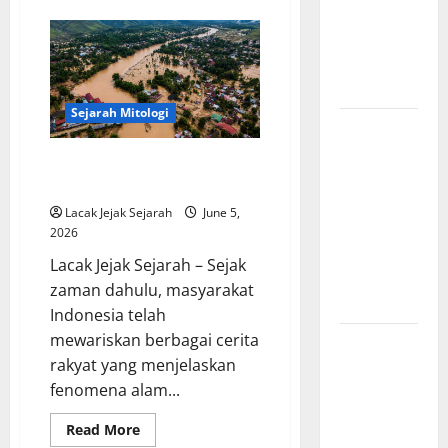
Pengorbanan
Kisah
Monyet
dalam
dalam
Mitologi
Mitologi
Indonesia:
Dewa
Romawi
Kera
Hanoman
Sejarah Mitologi
Sejarah
Konstitusi
Asal Usul Banjir dalam Cerita
Indonesia
Rakyat Indonesia
Mengungkap
Lacak Jejak Sejarah
June 5,
Perjalanan
2026
Panjang
Lacak Jejak Sejarah – Sejak
Lahirnya
zaman dahulu, masyarakat
UUD 1945
Indonesia telah
mewariskan berbagai cerita
Kekaisaran
rakyat yang menjelaskan
Mongol dan
fenomena alam...
Jejak
Besarnya
Read
Read More
yang
more