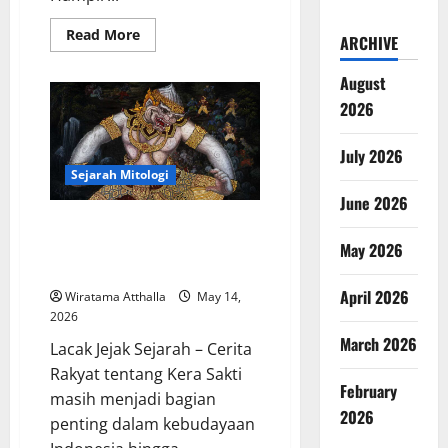
Read
Read More
ARCHIVE
more
about
Perjalanan
August
Raja
dalam
2026
Cerita
Rakyat
Indonesia:
July 2026
Kepemimpinan,
Kebijaksanaan,
Sejarah Mitologi
dan
June 2026
Warisan
Budaya
Cerita Rakyat tentang Kera
Sakti: Hanuman dalam
May 2026
Kebudayaan Indonesia
April 2026
Wiratama Atthalla
May 14,
2026
March 2026
Lacak Jejak Sejarah – Cerita
Rakyat tentang Kera Sakti
February
masih menjadi bagian
2026
penting dalam kebudayaan