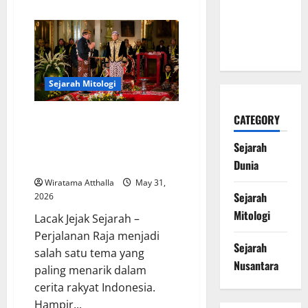
about
Mengubah
Asal
Usul
Sejarah
Banjir
dalam
Dunia
Cerita
Rakyat
Indonesia
Sejarah Mitologi
Perjalanan Raja dalam Cerita
CATEGORY
Rakyat Indonesia:
Sejarah
Kepemimpinan, Kebijaksanaan,
dan Warisan Budaya
Dunia
Wiratama Atthalla
May 31,
Sejarah
2026
Mitologi
Lacak Jejak Sejarah –
Perjalanan Raja menjadi
Sejarah
salah satu tema yang
Nusantara
paling menarik dalam
cerita rakyat Indonesia.
Hampir...