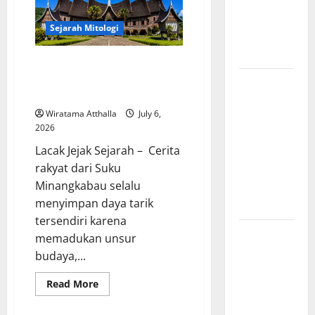
Komunis
Indonesia
Sejarah Mitologi
dan
Pengaruhnya
Mitologi Suku Minangkabau:
Hikayat Perkawinan dengan
Revolusi
Dewa
Industri di
Wiratama Atthalla
July 6,
Amerika:
2026
Perubahan
Lacak Jejak Sejarah – Cerita
Besar yang
rakyat dari Suku
Membentuk
Minangkabau selalu
Negara
menyimpan daya tarik
Modern
tersendiri karena
Mitologi
memadukan unsur
Indonesia
budaya,...
tentang
Read
Read More
Dewa
more
Pemburu
about
Mitologi