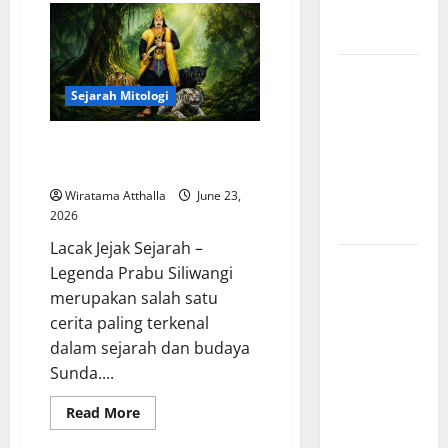
dan Alam
Suku
Minangkabau:
Liar
Hikayat
Perkawinan
dengan
Mitologi
Dewa
Sejarah Mitologi
Nordik
Mengungkap
Legenda Prabu Siliwangi dan
Kisah
Kerajaan Pajajaran
Penciptaan
Wiratama Atthalla
June 23,
Dunia dari
2026
Es dan Api
Lacak Jejak Sejarah –
Sejarah
Legenda Prabu Siliwangi
Pembentukan
merupakan salah satu
Tentara
cerita paling terkenal
Nasional
dalam sejarah dan budaya
Indonesia,
Sunda....
Berawal
Read
dari BKR
Read More
more
hingga
about