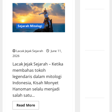
Legenda
Menjadi TNI
Prabu
Siliwangi
dan
Zaman
Kerajaan
Pajajaran
Pencerahan
dan
Sejarah Mitologi
Lahirnya
Kisah Monyet dalam Mitologi
Filsafat
Indonesia: Dewa Kera Hanoman
Modern
Lacak Jejak Sejarah
June 11,
Legenda
2026
Burung
Lacak Jejak Sejarah – Ketika
Garuda dan
membahas tokoh
Pengaruhnya
legendaris dalam mitologi
pada
Indonesia, Kisah Monyet
Mitologi
Hanoman selalu menjadi
Indonesia
salah satu...
Kisah Cinta
Read
Read More
dan
more
about