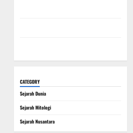
Sejarah Konstitusi Indonesia Mengungkap
Perjalanan Panjang Lahirnya UUD 1945
Kekaisaran Mongol dan Jejak Besarnya yang
Mengubah Sejarah Dunia
Kisah Satu Kaki dalam Legenda Naga Laut yang
Melegenda
CATEGORY
Sejarah Dunia
Sejarah Mitologi
Sejarah Nusantara