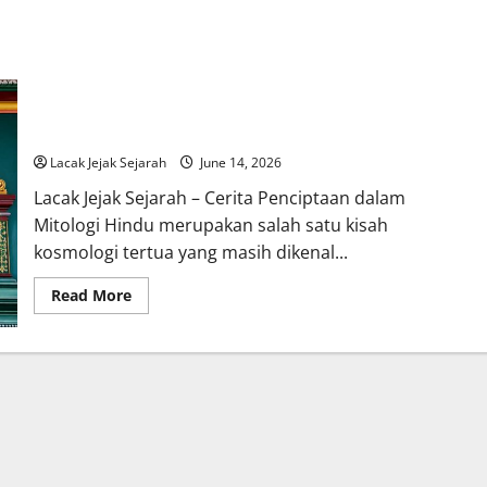
Cerita Penciptaan dalam Mitologi Hindu yang Masih Dipercaya
Banyak Orang
Lacak Jejak Sejarah
June 14, 2026
Lacak Jejak Sejarah – Cerita Penciptaan dalam
Mitologi Hindu merupakan salah satu kisah
kosmologi tertua yang masih dikenal...
Read
Read More
more
about
Cerita
Penciptaan
dalam
Mitologi
Hindu
yang
Masih
Dipercaya
Banyak
Orang