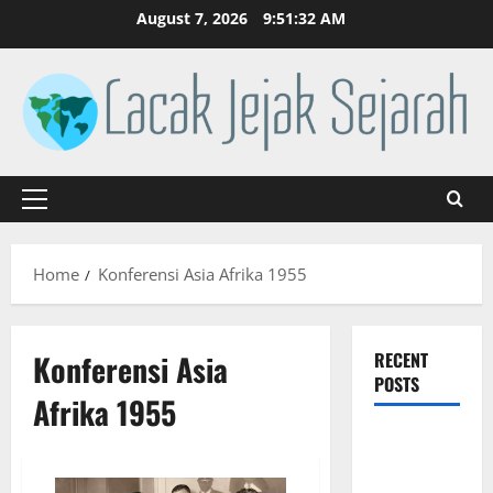
Skip
August 7, 2026
9:51:32 AM
to
content
Primary
Menu
Home
Konferensi Asia Afrika 1955
Konferensi Asia
RECENT
POSTS
Afrika 1955
Revolusi
Industri di