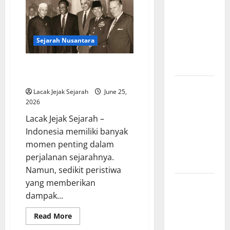
Amerika:
Perubahan
Besar yang
Membentuk
Sejarah Nusantara
Negara
Modern
Peran Indonesia dalam
Konferensi Asia-Afrika 1955
Mitologi
Lacak Jejak Sejarah
June 25,
Indonesia
2026
tentang
Lacak Jejak Sejarah –
Dewa
Indonesia memiliki banyak
Pemburu
momen penting dalam
dan Alam
perjalanan sejarahnya.
Liar
Namun, sedikit peristiwa
yang memberikan
Mitologi
dampak...
Nordik
Mengungkap
Read
Read More
Kisah
more
about