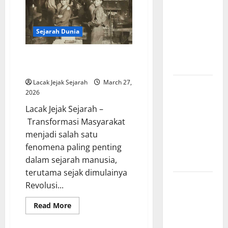
Amerika:
Perubahan
Besar yang
Sejarah Dunia
Membentuk
Negara
Transformasi Masyarakat dalam
Modern
Era Revolusi Industri
Lacak Jejak Sejarah
March 27,
Mitologi
2026
Indonesia
Lacak Jejak Sejarah –
tentang
Transformasi Masyarakat
Dewa
menjadi salah satu
Pemburu
fenomena paling penting
dan Alam
dalam sejarah manusia,
Liar
terutama sejak dimulainya
Mitologi
Revolusi...
Nordik
Read
Read More
Mengungkap
more
Kisah
about
Transformasi