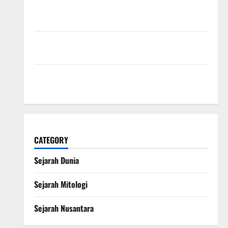
Kekaisaran Mongol dan Jejak Besarnya yang
Mengubah Sejarah Dunia
Kisah Satu Kaki dalam Legenda Naga Laut yang
Melegenda
Peran Anubis dalam Mitologi Mesir Kuno sebagai
Penjaga Alam Kematian
CATEGORY
Sejarah Dunia
Sejarah Mitologi
Sejarah Nusantara