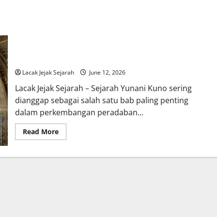
Sejarah Yunani Kuno Mengungkap Awal Mula Lahirnya Sistem
Demokrasi
Lacak Jejak Sejarah
June 12, 2026
Lacak Jejak Sejarah – Sejarah Yunani Kuno sering
dianggap sebagai salah satu bab paling penting
dalam perkembangan peradaban...
Read
Read More
more
about
Sejarah
Yunani
Kuno
Mengungkap
Awal
Mula
Lahirnya
Sistem
Demokrasi