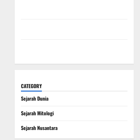
Sejarah Konstitusi Indonesia Mengungkap
Perjalanan Panjang Lahirnya UUD 1945
Kekaisaran Mongol dan Jejak Besarnya yang
Mengubah Sejarah Dunia
Kisah Satu Kaki dalam Legenda Naga Laut yang
Melegenda
CATEGORY
Sejarah Dunia
Sejarah Mitologi
Sejarah Nusantara