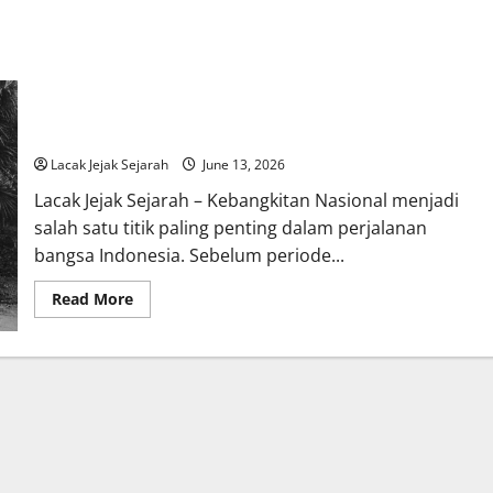
Kebangkitan Nasional Indonesia Menjadi Awal Lahirnya
Semangat Persatuan
Lacak Jejak Sejarah
June 13, 2026
Lacak Jejak Sejarah – Kebangkitan Nasional menjadi
salah satu titik paling penting dalam perjalanan
bangsa Indonesia. Sebelum periode...
Read
Read More
more
about
Kebangkitan
Nasional
Indonesia
Menjadi
Awal
Lahirnya
Semangat
Persatuan