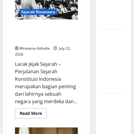
Komunis
Indonesia
Sejarah Nusantara
dan
Pengaruhnya
Sejarah Konstitusi Indonesia
Mengungkap Perjalanan Panjang
Revolusi
Lahirnya UUD 1945
Industri di
Wiratama Atthalla
July 23,
Amerika:
2026
Perubahan
Lacak Jejak Sejarah –
Besar yang
Perjalanan Sejarah
Membentuk
Konstitusi Indonesia
Negara
merupakan bagian penting
Modern
dari lahirnya sebuah
Mitologi
negara yang merdeka dan...
Indonesia
Read
Read More
tentang
more
Dewa
about
Sejarah
Pemburu
Konstitusi
Indonesia