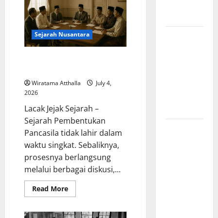
dan Alam
Mengungkap
Perjalanan
Liar
Panjang
Lahirnya
UUD
Sejarah Nusantara
Mitologi
1945
Nordik
Sejarah Pembentukan Pancasila
Mengungkap
sebagai Dasar Negara
Kisah
Wiratama Atthalla
July 4,
Penciptaan
2026
Dunia dari
Lacak Jejak Sejarah –
Es dan Api
Sejarah Pembentukan
Sejarah
Pancasila tidak lahir dalam
Pembentukan
waktu singkat. Sebaliknya,
Tentara
prosesnya berlangsung
Nasional
melalui berbagai diskusi,...
Indonesia,
Read
Berawal
Read More
more
dari BKR
about
Sejarah
hingga
Pembentukan