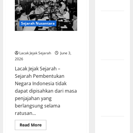
Pancasila
Menjadi TNI
sebagai
Dasar
Negara
Zaman
Pencerahan
Sejarah Nusantara
dan
Sejarah Pembentukan Negara
Lahirnya
Kesatuan Republik Indonesia
Filsafat
Modern
Lacak Jejak Sejarah
June 3,
2026
Legenda
Lacak Jejak Sejarah –
Burung
Sejarah Pembentukan
Garuda dan
Negara Indonesia tidak
Pengaruhnya
dapat dipisahkan dari masa
pada
penjajahan yang
Mitologi
berlangsung selama
Indonesia
ratusan...
Kisah Cinta
Read
Read More
dan
more
about