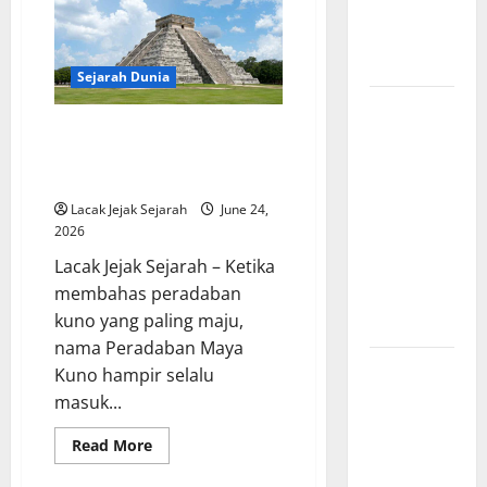
Penciptaan
Pencapaian
Luar
Dunia dari
Biasa
yang
Es dan Api
Mengubah
Sejarah Dunia
Sejarah
Sejarah
Dunia
Peradaban Maya Kuno
Pembentukan
Menyimpan Prestasi Luar Biasa
Tentara
yang Mengagumkan Dunia
Nasional
Lacak Jejak Sejarah
June 24,
Indonesia,
2026
Berawal
Lacak Jejak Sejarah – Ketika
dari BKR
membahas peradaban
hingga
kuno yang paling maju,
Menjadi TNI
nama Peradaban Maya
Zaman
Kuno hampir selalu
Pencerahan
masuk...
dan
Read
Read More
Lahirnya
more
about
Filsafat