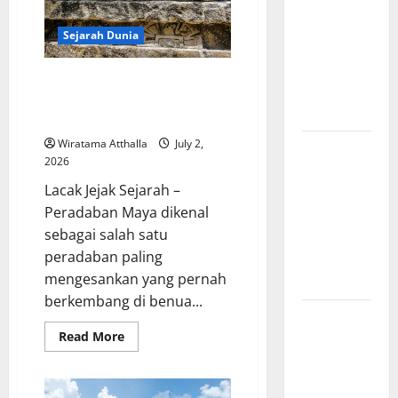
Amerika:
Perubahan
Sejarah Dunia
Besar yang
Membentuk
Peradaban Maya Menyimpan
Negara
Pencapaian Luar Biasa yang
Modern
Mengubah Sejarah Dunia
Wiratama Atthalla
July 2,
Mitologi
2026
Indonesia
Lacak Jejak Sejarah –
tentang
Peradaban Maya dikenal
Dewa
sebagai salah satu
Pemburu
peradaban paling
dan Alam
mengesankan yang pernah
Liar
berkembang di benua...
Mitologi
Read
Read More
Nordik
more
Mengungkap
about
Peradaban
Kisah
Maya
Menyimpan