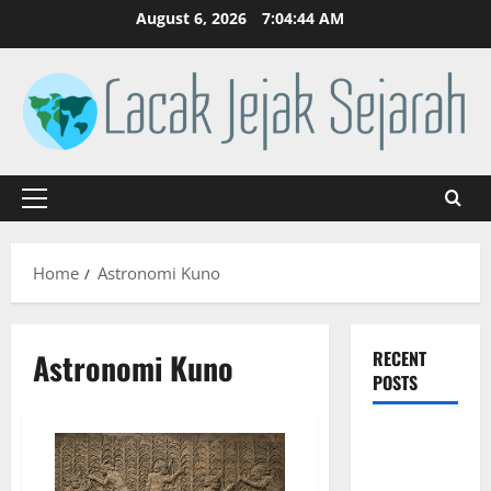
Skip
August 6, 2026
7:04:44 AM
to
content
Primary
Menu
Home
Astronomi Kuno
Astronomi Kuno
RECENT
POSTS
Mitologi
Indonesia