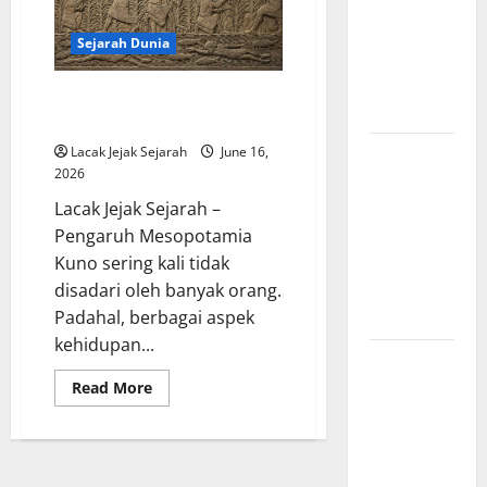
tentang
Dewa
Sejarah Dunia
Pemburu
dan Alam
Pengaruh Mesopotamia Kuno
Liar
terhadap Peradaban Modern
Mitologi
Lacak Jejak Sejarah
June 16,
2026
Nordik
Mengungkap
Lacak Jejak Sejarah –
Kisah
Pengaruh Mesopotamia
Penciptaan
Kuno sering kali tidak
Dunia dari
disadari oleh banyak orang.
Es dan Api
Padahal, berbagai aspek
kehidupan...
Sejarah
Pembentukan
Read
Read More
more
Tentara
about
Pengaruh
Nasional
Mesopotamia
Kuno
Indonesia,
terhadap