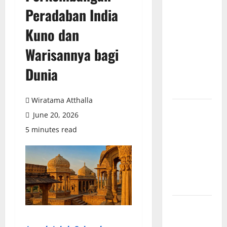
Peradaban India
Industri di
Amerika:
Kuno dan
Perubahan
Warisannya bagi
Besar yang
Membentuk
Dunia
Negara
Modern
Wiratama Atthalla
Mitologi
June 20, 2026
Indonesia
5 minutes read
tentang
Dewa
Pemburu
dan Alam
Liar
Mitologi
Nordik