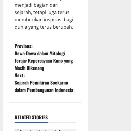
menjadi bagian dari
sejarah, tetapi juga terus
memberikan inspirasi bagi
dunia yang terus berubah.
P
Previous:
Dewa-Dewa dalam Mitologi
o
Toraja: Kepercayaan Kuno yang
Masih Dikenang
s
Next:
t
Sejarah Pemikiran Soekarno
dalam Pembangunan Indonesia
n
a
RELATED STORIES
v