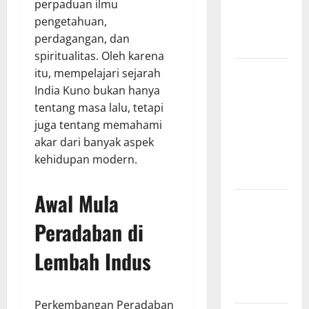
perpaduan ilmu
Lahirnya
pengetahuan,
Filsafat
perdagangan, dan
Modern
spiritualitas. Oleh karena
Legenda
itu, mempelajari sejarah
Burung
India Kuno bukan hanya
Garuda dan
tentang masa lalu, tetapi
Pengaruhnya
juga tentang memahami
pada
akar dari banyak aspek
Mitologi
kehidupan modern.
Indonesia
Awal Mula
Kisah Cinta
dan
Peradaban di
Pengorbanan
Lembah Indus
dalam
Mitologi
Romawi
Perkembangan Peradaban