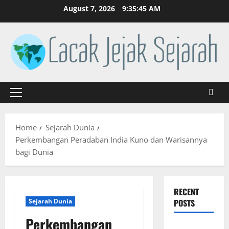
Skip
August 7, 2026
9:35:45 AM
to
content
Primary
Menu
Home
Sejarah Dunia
Perkembangan Peradaban India Kuno dan Warisannya
bagi Dunia
RECENT
Sejarah Dunia
POSTS
Perkembangan
Revolusi