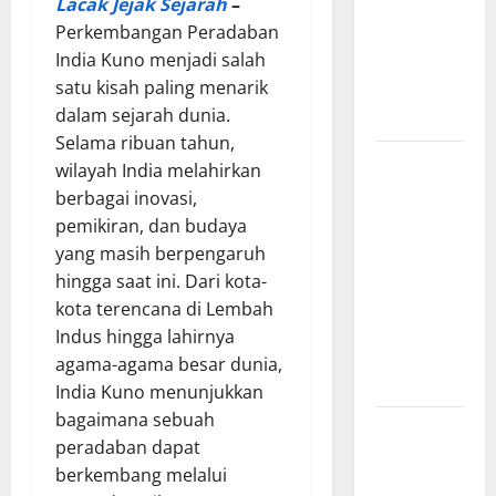
Lacak Jejak Sejarah
–
Mengungkap
Perkembangan Peradaban
Kisah
India Kuno menjadi salah
Penciptaan
satu kisah paling menarik
Dunia dari
dalam sejarah dunia.
Es dan Api
Selama ribuan tahun,
Sejarah
wilayah India melahirkan
Pembentukan
berbagai inovasi,
Tentara
pemikiran, dan budaya
Nasional
yang masih berpengaruh
Indonesia,
hingga saat ini. Dari kota-
Berawal
kota terencana di Lembah
dari BKR
Indus hingga lahirnya
hingga
agama-agama besar dunia,
Menjadi TNI
India Kuno menunjukkan
bagaimana sebuah
Zaman
peradaban dapat
Pencerahan
berkembang melalui
dan