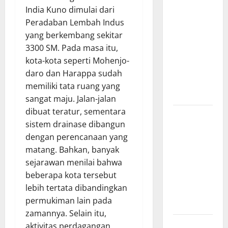
Sejarah
India Kuno dimulai dari
Konstitusi
Peradaban Lembah Indus
Indonesia
yang berkembang sekitar
Mengungkap
3300 SM. Pada masa itu,
Perjalanan
kota-kota seperti Mohenjo-
Panjang
daro dan Harappa sudah
Lahirnya
memiliki tata ruang yang
UUD 1945
sangat maju. Jalan-jalan
dibuat teratur, sementara
Kekaisaran
sistem drainase dibangun
Mongol dan
dengan perencanaan yang
Jejak
matang. Bahkan, banyak
Besarnya
sejarawan menilai bahwa
yang
beberapa kota tersebut
Mengubah
lebih tertata dibandingkan
Sejarah
permukiman lain pada
Dunia
zamannya. Selain itu,
Kisah Satu
aktivitas perdagangan