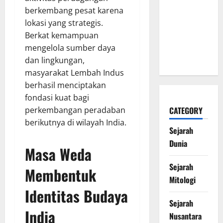
Kaki dalam
berkembang pesat karena
Legenda
lokasi yang strategis.
Naga Laut
Berkat kemampuan
yang
mengelola sumber daya
Melegenda
dan lingkungan,
masyarakat Lembah Indus
berhasil menciptakan
fondasi kuat bagi
perkembangan peradaban
CATEGORY
berikutnya di wilayah India.
Sejarah
Dunia
Masa Weda
Sejarah
Membentuk
Mitologi
Identitas Budaya
Sejarah
India
Nusantara