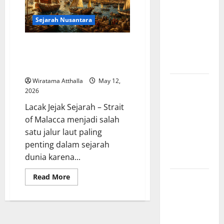
Amerika:
Perubahan
Sejarah Nusantara
Besar yang
Membentuk
Sejarah Pertempuran Laut di
Negara
Selat Malaka, Jalur Perdagangan
Modern
yang Diperebutkan Dunia
Wiratama Atthalla
May 12,
Mitologi
2026
Indonesia
Lacak Jejak Sejarah – Strait
tentang
of Malacca menjadi salah
Dewa
satu jalur laut paling
Pemburu
penting dalam sejarah
dan Alam
dunia karena...
Liar
Read
Read More
Mitologi
more
Nordik
about
Sejarah
Mengungkap
Pertempuran
Laut
Kisah
di