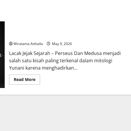
Perseus Dan Medusa, Pertarungan Legendaris Paling
Mengerikan dalam Mitologi Yunani
Wiratama Atthalla
May 9, 2026
Lacak Jejak Sejarah – Perseus Dan Medusa menjadi
salah satu kisah paling terkenal dalam mitologi
Yunani karena menghadirkan...
Read
Read More
more
about
Perseus
Dan
Medusa,
Pertarungan
Legendaris
Paling
Mengerikan
dalam
Mitologi
Yunani