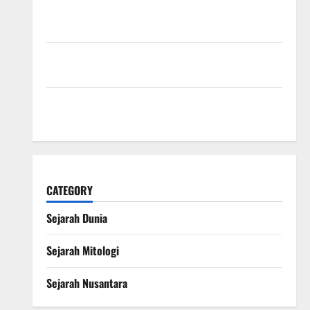
Kekaisaran Mongol dan Jejak Besarnya yang
Mengubah Sejarah Dunia
Kisah Satu Kaki dalam Legenda Naga Laut yang
Melegenda
Peran Anubis dalam Mitologi Mesir Kuno sebagai
Penjaga Alam Kematian
CATEGORY
Sejarah Dunia
Sejarah Mitologi
Sejarah Nusantara