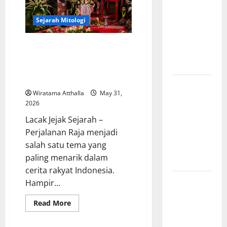
Amerika:
Perubahan
Sejarah Mitologi
Besar yang
Membentuk
Perjalanan Raja dalam Cerita
Negara
Rakyat Indonesia:
Modern
Kepemimpinan, Kebijaksanaan,
dan Warisan Budaya
Mitologi
Wiratama Atthalla
May 31,
Indonesia
2026
tentang
Lacak Jejak Sejarah –
Dewa
Perjalanan Raja menjadi
Pemburu
salah satu tema yang
dan Alam
paling menarik dalam
Liar
cerita rakyat Indonesia.
Mitologi
Hampir...
Nordik
Read
Read More
Mengungkap
more
about
Kisah
Perjalanan