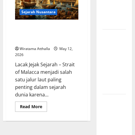
Komunis
Indonesia
Sejarah Nusantara
dan
Pengaruhnya
Sejarah Pertempuran Laut di
Selat Malaka, Jalur Perdagangan
Revolusi
yang Diperebutkan Dunia
Industri di
Wiratama Atthalla
May 12,
Amerika:
2026
Perubahan
Lacak Jejak Sejarah – Strait
Besar yang
of Malacca menjadi salah
Membentuk
satu jalur laut paling
Negara
penting dalam sejarah
Modern
dunia karena...
Mitologi
Read
Read More
Indonesia
more
tentang
about
Sejarah
Dewa
Pertempuran
Laut
Pemburu
di