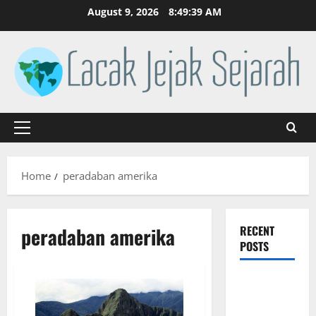
Skip
August 9, 2026
8:49:39 AM
to
content
Primary
Menu
Home
peradaban amerika
peradaban amerika
RECENT
POSTS
Sejarah
Partai