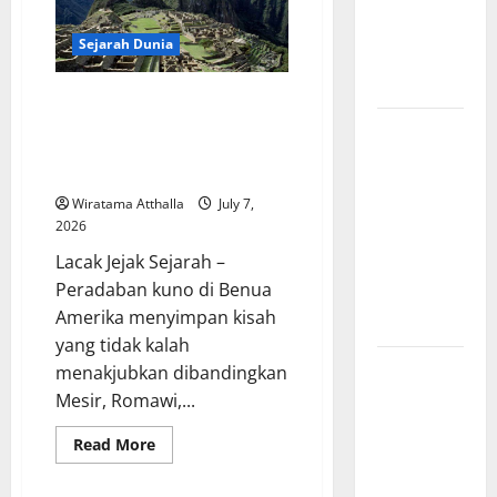
Komunis
Indonesia
Sejarah Dunia
dan
Pengaruhnya
Kekaisaran Aztec dan Inca
Menjadi Bukti Kejayaan
Revolusi
Peradaban Kuno di Benua
Industri di
Amerika
Amerika:
Wiratama Atthalla
July 7,
Perubahan
2026
Besar yang
Lacak Jejak Sejarah –
Membentuk
Peradaban kuno di Benua
Negara
Amerika menyimpan kisah
Modern
yang tidak kalah
Mitologi
menakjubkan dibandingkan
Indonesia
Mesir, Romawi,...
tentang
Read
Read More
Dewa
more
about
Pemburu
Kekaisaran