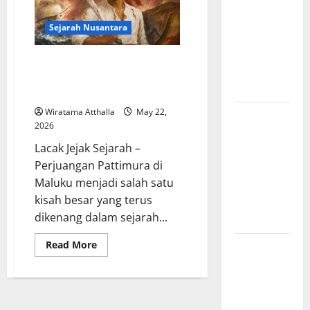
Amerika:
Perubahan
Sejarah Nusantara
Besar yang
Membentuk
Sejarah Perjuangan Pattimura di
Negara
Maluku, Kisah Keberanian
Modern
Melawan Penjajahan
Wiratama Atthalla
May 22,
Mitologi
2026
Indonesia
Lacak Jejak Sejarah –
tentang
Perjuangan Pattimura di
Dewa
Maluku menjadi salah satu
Pemburu
kisah besar yang terus
dan Alam
dikenang dalam sejarah...
Liar
Read
Read More
Mitologi
more
Nordik
about
Sejarah
Mengungkap
Perjuangan
Pattimura
Kisah
di