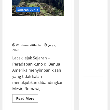
tentang
Dewa
Sejarah Dunia
Pemburu
dan Alam
Kekaisaran Aztec dan Inca
Liar
Menjadi Bukti Kejayaan
Peradaban Kuno di Benua
Mitologi
Amerika
Nordik
Wiratama Atthalla
July 7,
Mengungkap
2026
Kisah
Lacak Jejak Sejarah –
Penciptaan
Peradaban kuno di Benua
Dunia dari
Amerika menyimpan kisah
Es dan Api
yang tidak kalah
Sejarah
menakjubkan dibandingkan
Pembentukan
Mesir, Romawi,...
Tentara
Read
Read More
Nasional
more
about
Indonesia,
Kekaisaran