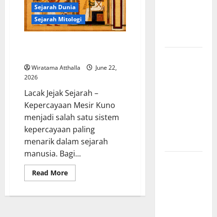
Komunis
Sejarah Dunia
Indonesia
Sejarah Mitologi
dan
Pengaruhnya
Kepercayaan Mesir Kuno
tentang Kehidupan Setelah Mati
Revolusi
Industri di
Wiratama Atthalla
June 22,
2026
Amerika:
Perubahan
Lacak Jejak Sejarah –
Besar yang
Kepercayaan Mesir Kuno
Membentuk
menjadi salah satu sistem
Negara
kepercayaan paling
Modern
menarik dalam sejarah
manusia. Bagi...
Mitologi
Indonesia
Read
Read More
more
tentang
about
Kepercayaan
Dewa
Mesir
Kuno
Pemburu
tentang