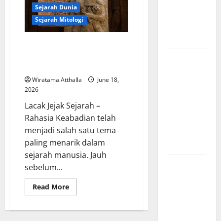
Komunis
Sejarah Dunia
Indonesia
Sejarah Mitologi
dan
Pengaruhnya
Rahasia Keabadian dalam
Mitologi Mesopotamia yang
Revolusi
Masih Menginspirasi Dunia
Industri di
Wiratama Atthalla
June 18,
Amerika:
2026
Perubahan
Lacak Jejak Sejarah –
Besar yang
Rahasia Keabadian telah
Membentuk
menjadi salah satu tema
Negara
paling menarik dalam
Modern
sejarah manusia. Jauh
Mitologi
sebelum...
Indonesia
Read
Read More
tentang
more
Dewa
about
Rahasia
Pemburu
Keabadian
dalam