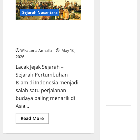
Amerika:
Perubahan
Sejarah Nusantara
Besar yang
Membentuk
Sejarah Pertumbuhan dan
Negara
Penyebaran Kebudayaan Islam
Modern
di Indonesia
Wiratama Atthalla
May 16,
Mitologi
2026
Indonesia
Lacak Jejak Sejarah –
tentang
Sejarah Pertumbuhan
Dewa
Islam di Indonesia menjadi
Pemburu
salah satu perjalanan
dan Alam
budaya paling menarik di
Liar
Asia...
Mitologi
Read
Read More
Nordik
more
Mengungkap
about
Sejarah
Kisah
Pertumbuhan
dan