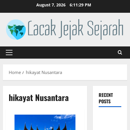
Skip
August 7, 2026
6:11:29 PM
to
content
Primary
Menu
Home
hikayat Nusantara
hikayat Nusantara
RECENT
POSTS
Revolusi
Industri di