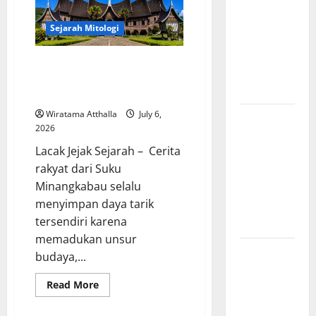
Amerika:
Perubahan
Sejarah Mitologi
Besar yang
Membentuk
Mitologi Suku Minangkabau:
Negara
Hikayat Perkawinan dengan
Modern
Dewa
Wiratama Atthalla
July 6,
Mitologi
2026
Indonesia
Lacak Jejak Sejarah – Cerita
tentang
rakyat dari Suku
Dewa
Minangkabau selalu
Pemburu
menyimpan daya tarik
dan Alam
tersendiri karena
Liar
memadukan unsur
Mitologi
budaya,...
Nordik
Read
Read More
Mengungkap
more
Kisah
about
Mitologi