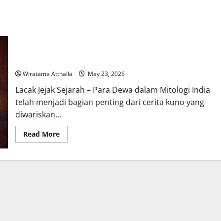
Mengenal Kisah Para Dewa dalam Mitologi India dan Rahasia di
Balik Kekuatannya
Wiratama Atthalla
May 23, 2026
Lacak Jejak Sejarah – Para Dewa dalam Mitologi India
telah menjadi bagian penting dari cerita kuno yang
diwariskan...
Read
Read More
more
about
Mengenal
Kisah
Para
Dewa
dalam
Mitologi
India
dan
Rahasia
di