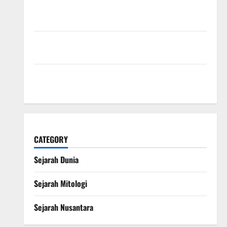
Sejarah Konstitusi Indonesia Mengungkap
Perjalanan Panjang Lahirnya UUD 1945
Kekaisaran Mongol dan Jejak Besarnya yang
Mengubah Sejarah Dunia
Kisah Satu Kaki dalam Legenda Naga Laut yang
Melegenda
CATEGORY
Sejarah Dunia
Sejarah Mitologi
Sejarah Nusantara