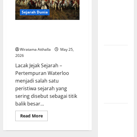
Amerika:
Perubahan
Sejarah Dunia
Besar yang
Membentuk
Kekalahan yang Mengubah
Negara
Dunia: Kisah Pertempuran
Modern
Waterloo dan Dampaknya
Wiratama Atthalla
May 25,
Mitologi
2026
Indonesia
Lacak Jejak Sejarah –
tentang
Pertempuran Waterloo
Dewa
menjadi salah satu
Pemburu
peristiwa sejarah yang
dan Alam
sering disebut sebagai titik
Liar
balik besar...
Mitologi
Read
Read More
Nordik
more
Mengungkap
about
Kekalahan
Kisah
yang
Mengubah