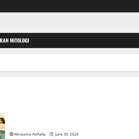
ARAH MITOLOGI
Cerita Asal Usul Manusia dalam Mitologi Suku Maya
Wiratama Atthalla
June 30, 2026