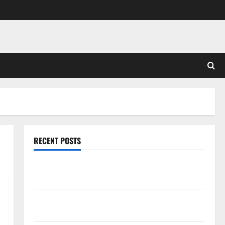
RECENT POSTS
Mitologi Indonesia tentang Dewa Pemburu dan Alam
Liar
Mitologi Nordik Mengungkap Kisah Penciptaan Dunia
dari Es dan Api