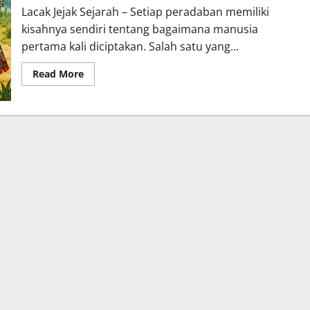
Lacak Jejak Sejarah – Setiap peradaban memiliki
kisahnya sendiri tentang bagaimana manusia
pertama kali diciptakan. Salah satu yang...
Read
Read More
more
about
Cerita
Asal
Usul
Manusia
dalam
Mitologi
Suku
Maya