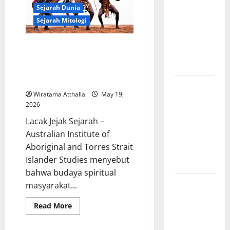
Amerika:
Sejarah Dunia
Perubahan
Sejarah Mitologi
Besar yang
Membentuk
Mitologi Aborigin, Kisah
Negara
Penciptaan Dunia dan Alam
Modern
Semesta yang Masih Dijaga
Ribuan Tahun
Mitologi
Wiratama Atthalla
May 19,
Indonesia
2026
tentang
Lacak Jejak Sejarah –
Dewa
Australian Institute of
Pemburu
Aboriginal and Torres Strait
dan Alam
Islander Studies menyebut
Liar
bahwa budaya spiritual
Mitologi
masyarakat...
Nordik
Read
Read More
Mengungkap
more
about
Kisah
Mitologi