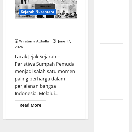
Amerika:
Perubahan
Sejarah Nusantara
Besar yang
Membentuk
Sejarah Persatuan Indonesia
Negara
dalam Sumpah Pemuda
Modern
Wiratama Atthalla
June 17,
2026
Mitologi
Indonesia
Lacak Jejak Sejarah –
tentang
Paristiwa Sumpah Pemuda
Dewa
menjadi salah satu momen
Pemburu
paling berharga dalam
dan Alam
perjalanan bangsa
Liar
Indonesia. Melalui...
Mitologi
Read
Read More
more
Nordik
about
Sejarah
Mengungkap
Persatuan
Indonesia
Kisah
dalam