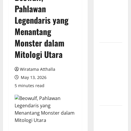
Pahlawan
Partai
Komunis
Legendaris yang
Indonesia
Menantang
dan
Pengaruhnya
Monster dalam
Revolusi
Mitologi Utara
Industri di
Amerika:
Wiratama Atthalla
Perubahan
Besar yang
May 13, 2026
Membentuk
5 minutes read
Negara
Modern
Mitologi
Indonesia
tentang