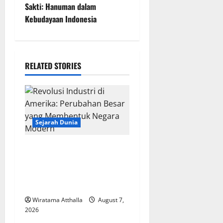
Sakti: Hanuman dalam
n
Kebudayaan Indonesia
a
v
RELATED STORIES
i
g
a
Sejarah Dunia
t
Revolusi Industri di
i
Amerika: Perubahan Besar
yang Membentuk Negara
o
Modern
Wiratama Atthalla
August 7,
n
2026