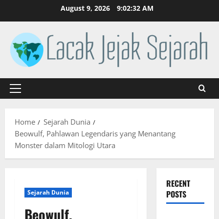
Skip
August 9, 2026
9:02:32 AM
to
content
Primary
Menu
Home
Sejarah Dunia
Beowulf, Pahlawan Legendaris yang Menantang
Monster dalam Mitologi Utara
RECENT
Sejarah Dunia
POSTS
Beowulf,
Sejarah