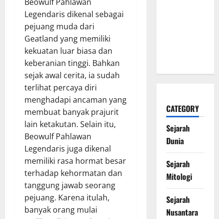
Beowulf Pahlawan
Besarnya
Legendaris dikenal sebagai
yang
pejuang muda dari
Mengubah
Geatland yang memiliki
Sejarah
kekuatan luar biasa dan
Dunia
keberanian tinggi. Bahkan
sejak awal cerita, ia sudah
terlihat percaya diri
menghadapi ancaman yang
CATEGORY
membuat banyak prajurit
lain ketakutan. Selain itu,
Sejarah
Beowulf Pahlawan
Dunia
Legendaris juga dikenal
memiliki rasa hormat besar
Sejarah
terhadap kehormatan dan
Mitologi
tanggung jawab seorang
pejuang. Karena itulah,
Sejarah
banyak orang mulai
Nusantara