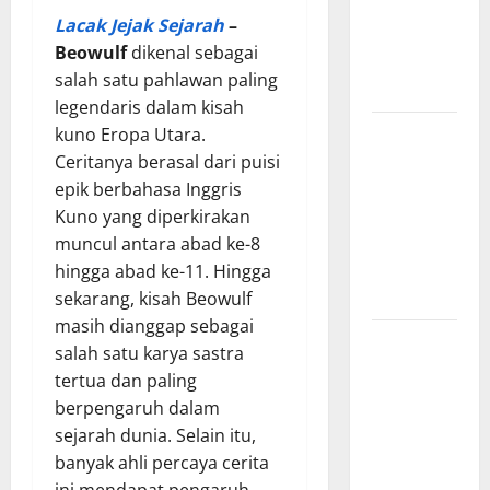
Dewa
Lacak Jejak Sejarah
–
Pemburu
Beowulf
dikenal sebagai
dan Alam
salah satu pahlawan paling
Liar
legendaris dalam kisah
Mitologi
kuno Eropa Utara.
Nordik
Ceritanya berasal dari puisi
Mengungkap
epik berbahasa Inggris
Kisah
Kuno yang diperkirakan
Penciptaan
muncul antara abad ke-8
Dunia dari
hingga abad ke-11. Hingga
Es dan Api
sekarang, kisah Beowulf
masih dianggap sebagai
Sejarah
salah satu karya sastra
Pembentukan
tertua dan paling
Tentara
berpengaruh dalam
Nasional
sejarah dunia. Selain itu,
Indonesia,
banyak ahli percaya cerita
Berawal
ini mendapat pengaruh