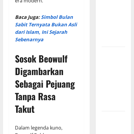
era modern.
Kisah Cinta
dan
Baca Juga:
Simbol Bulan
Pengorbanan
Sabit Ternyata Bukan Asli
dalam
dari Islam, Ini Sejarah
Mitologi
Sebenarnya
Romawi
Sejarah
Sosok Beowulf
Konstitusi
Indonesia
Digambarkan
Mengungkap
Sebagai Pejuang
Perjalanan
Panjang
Tanpa Rasa
Lahirnya
UUD 1945
Takut
Kekaisaran
Mongol dan
Dalam legenda kuno,
Jejak