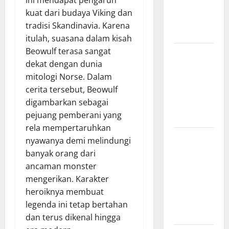
dari BKR
kuat dari budaya Viking dan
hingga
tradisi Skandinavia. Karena
Menjadi TNI
itulah, suasana dalam kisah
Beowulf terasa sangat
Zaman
dekat dengan dunia
Pencerahan
mitologi Norse. Dalam
dan
cerita tersebut, Beowulf
Lahirnya
digambarkan sebagai
Filsafat
pejuang pemberani yang
Modern
rela mempertaruhkan
Legenda
nyawanya demi melindungi
Burung
banyak orang dari
Garuda dan
ancaman monster
Pengaruhnya
mengerikan. Karakter
pada
heroiknya membuat
Mitologi
legenda ini tetap bertahan
Indonesia
dan terus dikenal hingga